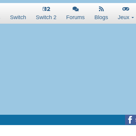
s
Switch
Switch 2
Forums
Blogs
Jeux