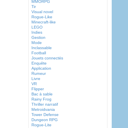
MMORPG
Tir
Visual novel
Rogue-Like
Minecraft-like
LEGO
Indies
Gestion
Mode
Inclassable
Football
Jouets connectés
Enquête
Application
Rumeur
Livre
VR
Flipper
Bac à sable
Rainy Frog
Thriller narratif
Metroidvania
Tower Defense
Dungeon RPG
Rogue-Lite