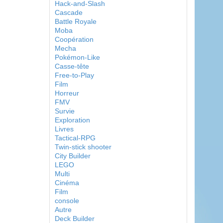
Hack-and-Slash
Cascade
Battle Royale
Moba
Coopération
Mecha
Pokémon-Like
Casse-tête
Free-to-Play
Film
Horreur
FMV
Survie
Exploration
Livres
Tactical-RPG
Twin-stick shooter
City Builder
LEGO
Multi
Cinéma
Film
console
Autre
Deck Builder