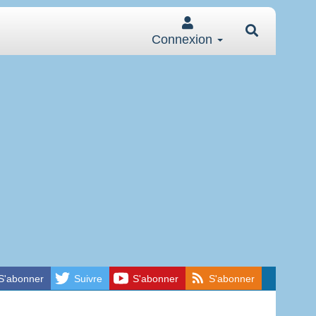
Connexion
S'abonner
Suivre
S'abonner
S'abonner