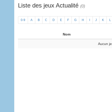
Liste des jeux Actualité
(0)
0-9
A
B
C
D
E
F
G
H
I
J
K
L
Nom
Aucun je