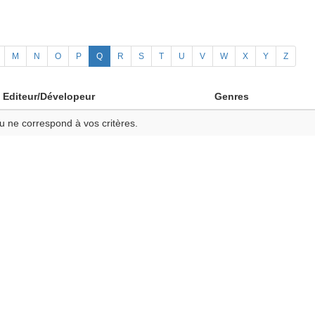
M
N
O
P
Q
R
S
T
U
V
W
X
Y
Z
Editeur/Dévelopeur
Genres
u ne correspond à vos critères.