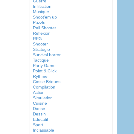
Guerre
Infiltration
Musique
Shoot'em up
Puzzle
Rail Shooter
Réflexion
RPG
Shooter
Stratégie
Survival horror
Tactique
Party Game
Point & Click
Rythme
Casse Briques
Compilation
Action
Simulation
Cuisine
Danse
Dessin
Educatif
Sport
Inclassable