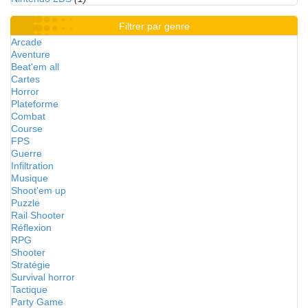
Filtrer par genre
Arcade
Aventure
Beat'em all
Cartes
Horror
Plateforme
Combat
Course
FPS
Guerre
Infiltration
Musique
Shoot'em up
Puzzle
Rail Shooter
Réflexion
RPG
Shooter
Stratégie
Survival horror
Tactique
Party Game