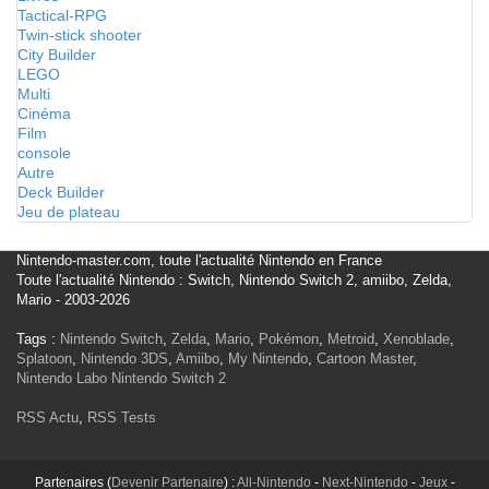
Tactical-RPG
Twin-stick shooter
City Builder
LEGO
Multi
Cinéma
Film
console
Autre
Deck Builder
Jeu de plateau
Nintendo-master.com, toute l'actualité Nintendo en France
Toute l'actualité Nintendo : Switch, Nintendo Switch 2, amiibo, Zelda,
Mario - 2003-2026
Tags :
Nintendo Switch
,
Zelda
,
Mario
,
Pokémon
,
Metroid
,
Xenoblade
,
Splatoon
,
Nintendo 3DS
,
Amiibo
,
My Nintendo
,
Cartoon Master
,
Nintendo Labo
Nintendo Switch 2
RSS Actu
,
RSS Tests
Partenaires (
Devenir Partenaire
) :
All-Nintendo
-
Next-Nintendo
-
Jeux
-