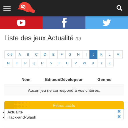
Liste des jeux Actualité
(0)
0-9
A
B
C
D
E
F
G
H
I
J
K
L
M
N
O
P
Q
R
S
T
U
V
W
X
Y
Z
Nom
Editeur/Dévelopeur
Genres
Aucun jeu ne correspond à vos critères.
Filtres actifs
Actualité
Hack-and-Slash