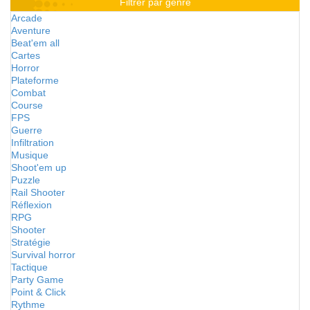
Filtrer par genre
Arcade
Aventure
Beat'em all
Cartes
Horror
Plateforme
Combat
Course
FPS
Guerre
Infiltration
Musique
Shoot'em up
Puzzle
Rail Shooter
Réflexion
RPG
Shooter
Stratégie
Survival horror
Tactique
Party Game
Point & Click
Rythme