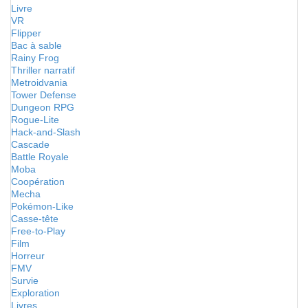
Livre
VR
Flipper
Bac à sable
Rainy Frog
Thriller narratif
Metroidvania
Tower Defense
Dungeon RPG
Rogue-Lite
Hack-and-Slash
Cascade
Battle Royale
Moba
Coopération
Mecha
Pokémon-Like
Casse-tête
Free-to-Play
Film
Horreur
FMV
Survie
Exploration
Livres