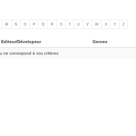
M
N
O
P
Q
R
S
T
U
V
W
X
Y
Z
Editeur/Dévelopeur
Genres
u ne correspond à vos critères.