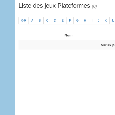
Liste des jeux Plateformes
(0)
0-9
A
B
C
D
E
F
G
H
I
J
K
L
Nom
Aucun je