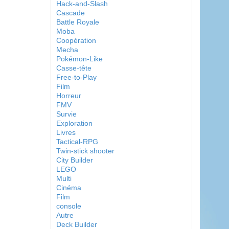
Hack-and-Slash
Cascade
Battle Royale
Moba
Coopération
Mecha
Pokémon-Like
Casse-tête
Free-to-Play
Film
Horreur
FMV
Survie
Exploration
Livres
Tactical-RPG
Twin-stick shooter
City Builder
LEGO
Multi
Cinéma
Film
console
Autre
Deck Builder