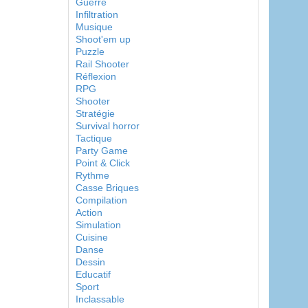
Guerre
Infiltration
Musique
Shoot'em up
Puzzle
Rail Shooter
Réflexion
RPG
Shooter
Stratégie
Survival horror
Tactique
Party Game
Point & Click
Rythme
Casse Briques
Compilation
Action
Simulation
Cuisine
Danse
Dessin
Educatif
Sport
Inclassable