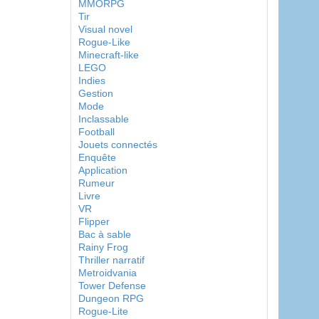
MMORPG
Tir
Visual novel
Rogue-Like
Minecraft-like
LEGO
Indies
Gestion
Mode
Inclassable
Football
Jouets connectés
Enquête
Application
Rumeur
Livre
VR
Flipper
Bac à sable
Rainy Frog
Thriller narratif
Metroidvania
Tower Defense
Dungeon RPG
Rogue-Lite