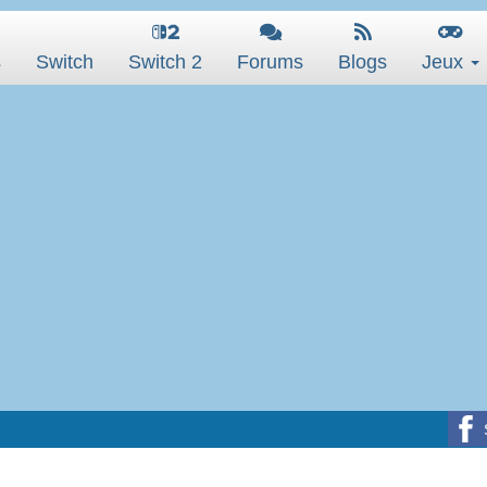
s
Switch
Switch 2
Forums
Blogs
Jeux