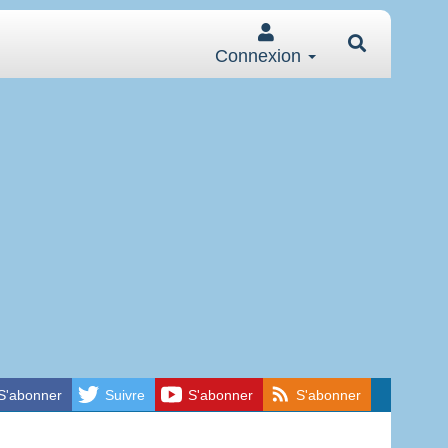
Connexion
S'abonner
Suivre
S'abonner
S'abonner