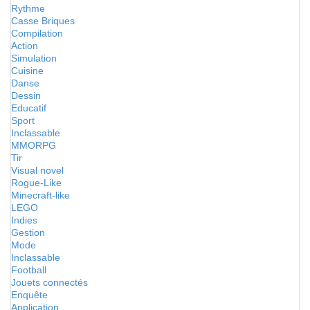
Rythme
Casse Briques
Compilation
Action
Simulation
Cuisine
Danse
Dessin
Educatif
Sport
Inclassable
MMORPG
Tir
Visual novel
Rogue-Like
Minecraft-like
LEGO
Indies
Gestion
Mode
Inclassable
Football
Jouets connectés
Enquête
Application