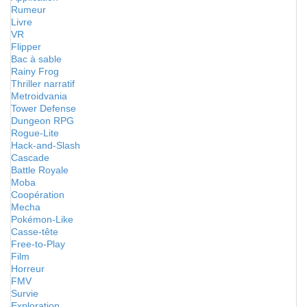
Rumeur
Livre
VR
Flipper
Bac à sable
Rainy Frog
Thriller narratif
Metroidvania
Tower Defense
Dungeon RPG
Rogue-Lite
Hack-and-Slash
Cascade
Battle Royale
Moba
Coopération
Mecha
Pokémon-Like
Casse-tête
Free-to-Play
Film
Horreur
FMV
Survie
Exploration