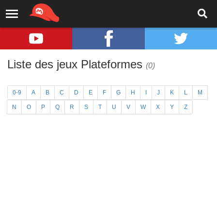
Liste des jeux Plateformes
(0)
0-9
A
B
C
D
E
F
G
H
I
J
K
L
M
N
O
P
Q
R
S
T
U
V
W
X
Y
Z