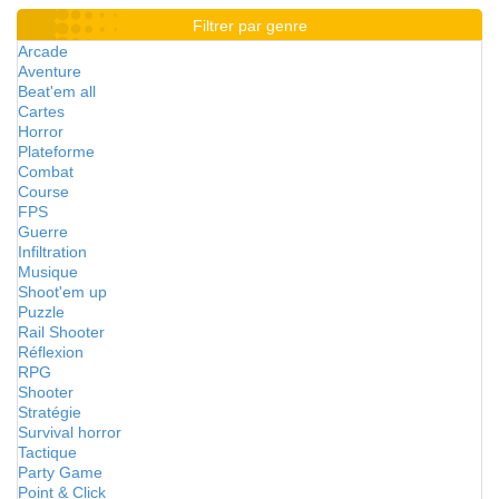
Filtrer par genre
Arcade
Aventure
Beat'em all
Cartes
Horror
Plateforme
Combat
Course
FPS
Guerre
Infiltration
Musique
Shoot'em up
Puzzle
Rail Shooter
Réflexion
RPG
Shooter
Stratégie
Survival horror
Tactique
Party Game
Point & Click