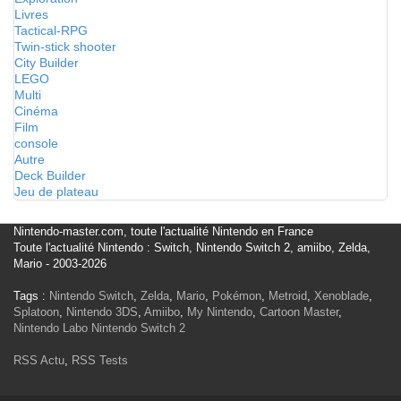
Livres
Tactical-RPG
Twin-stick shooter
City Builder
LEGO
Multi
Cinéma
Film
console
Autre
Deck Builder
Jeu de plateau
Nintendo-master.com, toute l'actualité Nintendo en France
Toute l'actualité Nintendo : Switch, Nintendo Switch 2, amiibo, Zelda,
Mario - 2003-2026
Tags :
Nintendo Switch
,
Zelda
,
Mario
,
Pokémon
,
Metroid
,
Xenoblade
,
Splatoon
,
Nintendo 3DS
,
Amiibo
,
My Nintendo
,
Cartoon Master
,
Nintendo Labo
Nintendo Switch 2
RSS Actu
,
RSS Tests