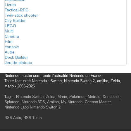
Livres
Tactical-RPG
Twin-stick shooter
City Builder
LEGO
Multi
Cinéma
Film
console
Autre
Deck Builder
Jeu de plateau
Nintendo-master.com, toute l'actualité Nintendo en France
Toute l'actualité Nintendo : Switch, Nintendo Switch 2, amiibo, Zelda,
Mario - 2003-2026
Tags :
Nintendo Switch
,
Zelda
,
Mario
,
Pokémon
,
Metroid
,
Xenoblade
,
Splatoon
,
Nintendo 3DS
,
Amiibo
,
My Nintendo
,
Cartoon Master
,
Nintendo Labo
Nintendo Switch 2
RSS Actu
,
RSS Tests