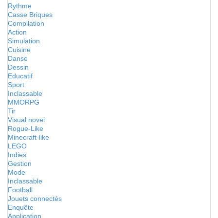
Rythme
Casse Briques
Compilation
Action
Simulation
Cuisine
Danse
Dessin
Educatif
Sport
Inclassable
MMORPG
Tir
Visual novel
Rogue-Like
Minecraft-like
LEGO
Indies
Gestion
Mode
Inclassable
Football
Jouets connectés
Enquête
Application