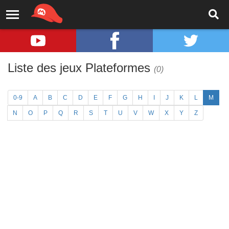
Liste des jeux Plateformes
(0)
0-9
A
B
C
D
E
F
G
H
I
J
K
L
M
N
O
P
Q
R
S
T
U
V
W
X
Y
Z