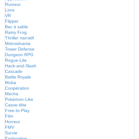
Rumeur
Livre
VR
Flipper
Bac à sable
Rainy Frog
Thriller narratif
Metroidvania
Tower Defense
Dungeon RPG
Rogue-Lite
Hack-and-Slash
Cascade
Battle Royale
Moba
Coopération
Mecha
Pokémon-Like
Casse-tête
Free-to-Play
Film
Horreur
FMV
Survie
Exploration