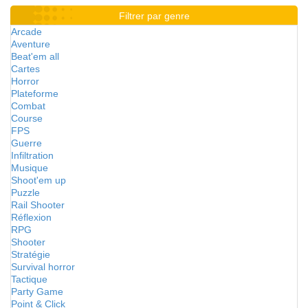
Filtrer par genre
Arcade
Aventure
Beat'em all
Cartes
Horror
Plateforme
Combat
Course
FPS
Guerre
Infiltration
Musique
Shoot'em up
Puzzle
Rail Shooter
Réflexion
RPG
Shooter
Stratégie
Survival horror
Tactique
Party Game
Point & Click