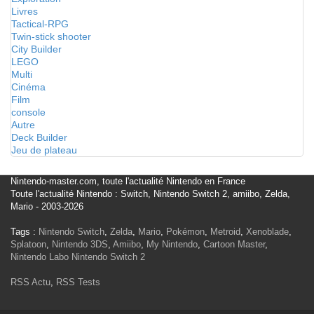
Livres
Tactical-RPG
Twin-stick shooter
City Builder
LEGO
Multi
Cinéma
Film
console
Autre
Deck Builder
Jeu de plateau
Nintendo-master.com, toute l'actualité Nintendo en France
Toute l'actualité Nintendo : Switch, Nintendo Switch 2, amiibo, Zelda,
Mario - 2003-2026
Tags :
Nintendo Switch
,
Zelda
,
Mario
,
Pokémon
,
Metroid
,
Xenoblade
,
Splatoon
,
Nintendo 3DS
,
Amiibo
,
My Nintendo
,
Cartoon Master
,
Nintendo Labo
Nintendo Switch 2
RSS Actu
,
RSS Tests