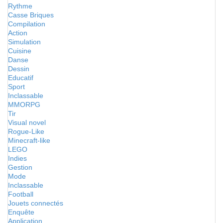
Rythme
Casse Briques
Compilation
Action
Simulation
Cuisine
Danse
Dessin
Educatif
Sport
Inclassable
MMORPG
Tir
Visual novel
Rogue-Like
Minecraft-like
LEGO
Indies
Gestion
Mode
Inclassable
Football
Jouets connectés
Enquête
Application