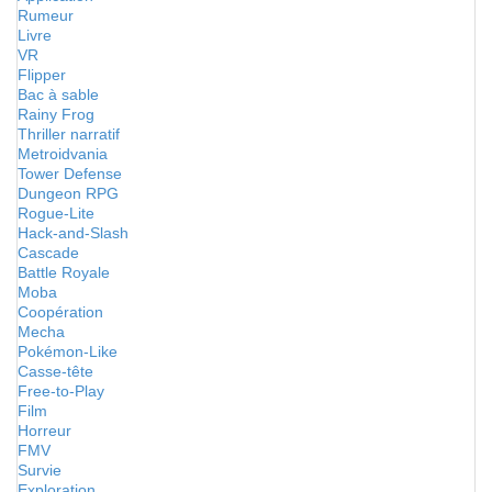
Rumeur
Livre
VR
Flipper
Bac à sable
Rainy Frog
Thriller narratif
Metroidvania
Tower Defense
Dungeon RPG
Rogue-Lite
Hack-and-Slash
Cascade
Battle Royale
Moba
Coopération
Mecha
Pokémon-Like
Casse-tête
Free-to-Play
Film
Horreur
FMV
Survie
Exploration