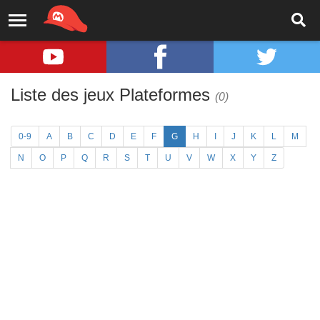
Liste des jeux Plateformes
(0)
0-9
A
B
C
D
E
F
G
H
I
J
K
L
M
N
O
P
Q
R
S
T
U
V
W
X
Y
Z