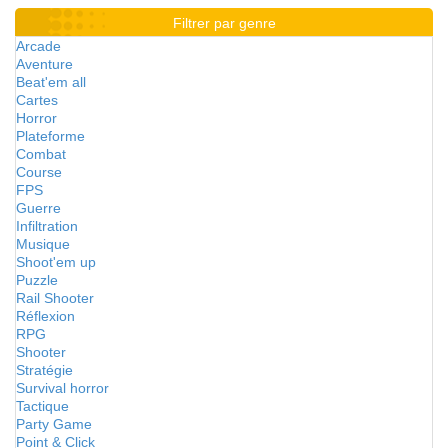
Filtrer par genre
Arcade
Aventure
Beat'em all
Cartes
Horror
Plateforme
Combat
Course
FPS
Guerre
Infiltration
Musique
Shoot'em up
Puzzle
Rail Shooter
Réflexion
RPG
Shooter
Stratégie
Survival horror
Tactique
Party Game
Point & Click