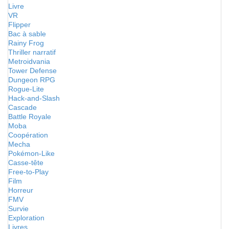
Livre
VR
Flipper
Bac à sable
Rainy Frog
Thriller narratif
Metroidvania
Tower Defense
Dungeon RPG
Rogue-Lite
Hack-and-Slash
Cascade
Battle Royale
Moba
Coopération
Mecha
Pokémon-Like
Casse-tête
Free-to-Play
Film
Horreur
FMV
Survie
Exploration
Livres