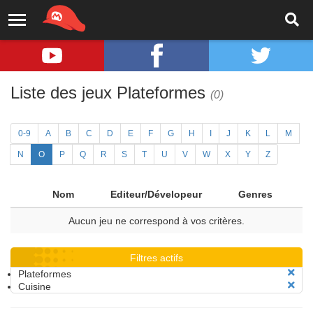
Liste des jeux Plateformes
(0)
0-9
A
B
C
D
E
F
G
H
I
J
K
L
M
N
O
P
Q
R
S
T
U
V
W
X
Y
Z
Nom
Editeur/Dévelopeur
Genres
Aucun jeu ne correspond à vos critères.
Filtres actifs
Plateformes
Cuisine