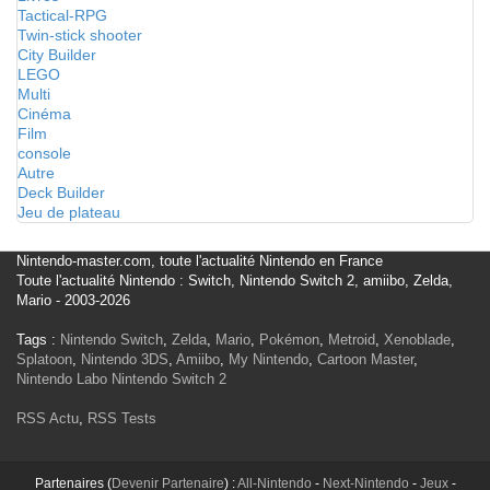
Tactical-RPG
Twin-stick shooter
City Builder
LEGO
Multi
Cinéma
Film
console
Autre
Deck Builder
Jeu de plateau
Nintendo-master.com, toute l'actualité Nintendo en France
Toute l'actualité Nintendo : Switch, Nintendo Switch 2, amiibo, Zelda,
Mario - 2003-2026
Tags :
Nintendo Switch
,
Zelda
,
Mario
,
Pokémon
,
Metroid
,
Xenoblade
,
Splatoon
,
Nintendo 3DS
,
Amiibo
,
My Nintendo
,
Cartoon Master
,
Nintendo Labo
Nintendo Switch 2
RSS Actu
,
RSS Tests
Partenaires (
Devenir Partenaire
) :
All-Nintendo
-
Next-Nintendo
-
Jeux
-