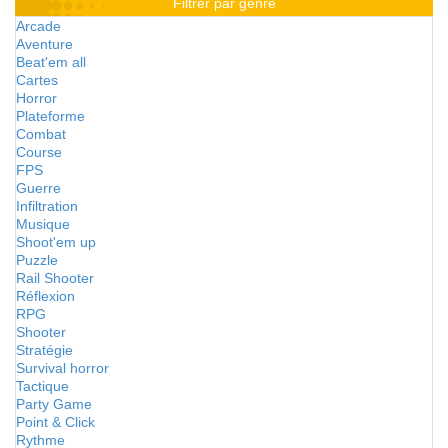
Filtrer par genre
Arcade
Aventure
Beat'em all
Cartes
Horror
Plateforme
Combat
Course
FPS
Guerre
Infiltration
Musique
Shoot'em up
Puzzle
Rail Shooter
Réflexion
RPG
Shooter
Stratégie
Survival horror
Tactique
Party Game
Point & Click
Rythme