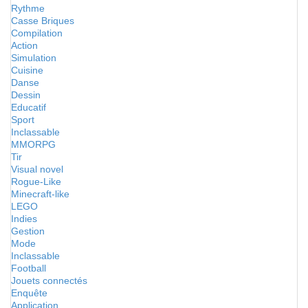
Rythme
Casse Briques
Compilation
Action
Simulation
Cuisine
Danse
Dessin
Educatif
Sport
Inclassable
MMORPG
Tir
Visual novel
Rogue-Like
Minecraft-like
LEGO
Indies
Gestion
Mode
Inclassable
Football
Jouets connectés
Enquête
Application