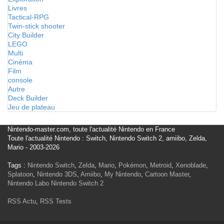
Livres
Tactical-RPG
Twin-stick shooter
City Builder
LEGO
Multi
Cinéma
Film
console
Autre
Deck Builder
Jeu de plateau
Nintendo-master.com, toute l'actualité Nintendo en France
Toute l'actualité Nintendo : Switch, Nintendo Switch 2, amiibo, Zelda,
Mario - 2003-2026
Tags :
Nintendo Switch
,
Zelda
,
Mario
,
Pokémon
,
Metroid
,
Xenoblade
,
Splatoon
,
Nintendo 3DS
,
Amiibo
,
My Nintendo
,
Cartoon Master
,
Nintendo Labo
Nintendo Switch 2
RSS Actu
,
RSS Tests