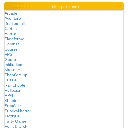
Filtrer par genre
Arcade
Aventure
Beat'em all
Cartes
Horror
Plateforme
Combat
Course
FPS
Guerre
Infiltration
Musique
Shoot'em up
Puzzle
Rail Shooter
Réflexion
RPG
Shooter
Stratégie
Survival horror
Tactique
Party Game
Point & Click