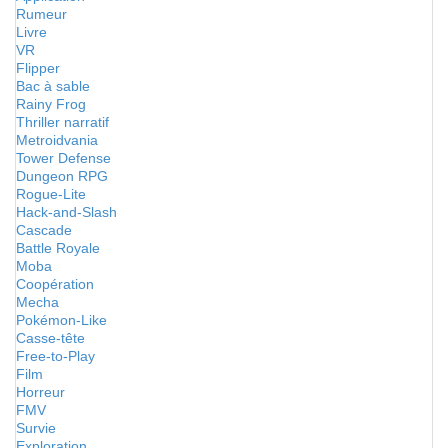
Rumeur
Livre
VR
Flipper
Bac à sable
Rainy Frog
Thriller narratif
Metroidvania
Tower Defense
Dungeon RPG
Rogue-Lite
Hack-and-Slash
Cascade
Battle Royale
Moba
Coopération
Mecha
Pokémon-Like
Casse-tête
Free-to-Play
Film
Horreur
FMV
Survie
Exploration