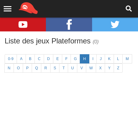
Liste des jeux Plateformes
(0)
0-9
A
B
C
D
E
F
G
H
I
J
K
L
M
N
O
P
Q
R
S
T
U
V
W
X
Y
Z