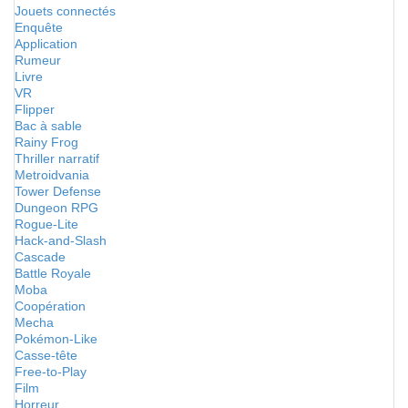
Jouets connectés
Enquête
Application
Rumeur
Livre
VR
Flipper
Bac à sable
Rainy Frog
Thriller narratif
Metroidvania
Tower Defense
Dungeon RPG
Rogue-Lite
Hack-and-Slash
Cascade
Battle Royale
Moba
Coopération
Mecha
Pokémon-Like
Casse-tête
Free-to-Play
Film
Horreur