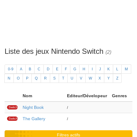
Liste des jeux Nintendo Switch
(2)
0-9
A
B
C
D
E
F
G
H
I
J
K
L
M
N
O
P
Q
R
S
T
U
V
W
X
Y
Z
Nom
Editeur/Dévelopeur
Genres
Night Book
Switch
/
The Gallery
Switch
/
Filtres actifs