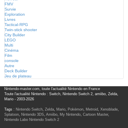
FMV
Survie
Exploration
Livres
Tactical-RPG
Twin-stick shooter
City Builder
LEGO
Multi
Cinéma
Film
console
Autre
Deck Builder
Jeu de plateau
Nintendo-master.com, toute l'actualité Nintendo en France
Toute l'actualité Nintendo : Switch, Nintendo Switch 2, amiibo, Zelda,
Mario - 2003-2026
Tags :
Nintendo Switch
,
Zelda
,
Mario
,
Pokémon
,
Metroid
,
Xenoblade
,
Splatoon
,
Nintendo 3DS
,
Amiibo
,
My Nintendo
,
Cartoon Master
,
Nintendo Labo
Nintendo Switch 2