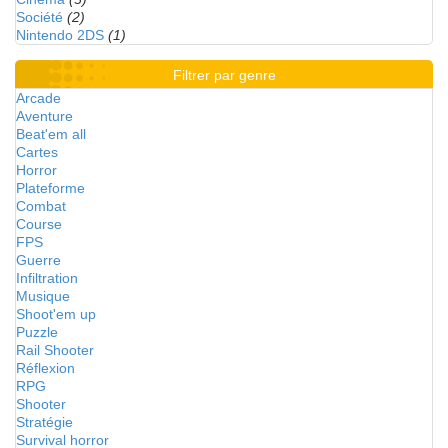
Société
(2)
Nintendo 2DS
(1)
Filtrer par genre
Arcade
Aventure
Beat'em all
Cartes
Horror
Plateforme
Combat
Course
FPS
Guerre
Infiltration
Musique
Shoot'em up
Puzzle
Rail Shooter
Réflexion
RPG
Shooter
Stratégie
Survival horror