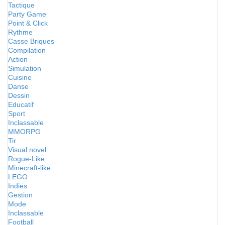
Tactique
Party Game
Point & Click
Rythme
Casse Briques
Compilation
Action
Simulation
Cuisine
Danse
Dessin
Educatif
Sport
Inclassable
MMORPG
Tir
Visual novel
Rogue-Like
Minecraft-like
LEGO
Indies
Gestion
Mode
Inclassable
Football