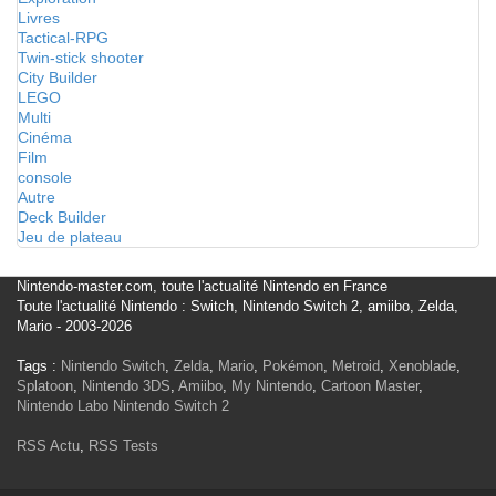
Livres
Tactical-RPG
Twin-stick shooter
City Builder
LEGO
Multi
Cinéma
Film
console
Autre
Deck Builder
Jeu de plateau
Nintendo-master.com, toute l'actualité Nintendo en France
Toute l'actualité Nintendo : Switch, Nintendo Switch 2, amiibo, Zelda,
Mario - 2003-2026
Tags :
Nintendo Switch
,
Zelda
,
Mario
,
Pokémon
,
Metroid
,
Xenoblade
,
Splatoon
,
Nintendo 3DS
,
Amiibo
,
My Nintendo
,
Cartoon Master
,
Nintendo Labo
Nintendo Switch 2
RSS Actu
,
RSS Tests