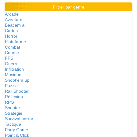
Filtrer par genre
Arcade
Aventure
Beat'em all
Cartes
Horror
Plateforme
Combat
Course
FPS
Guerre
Infiltration
Musique
Shoot'em up
Puzzle
Rail Shooter
Réflexion
RPG
Shooter
Stratégie
Survival horror
Tactique
Party Game
Point & Click