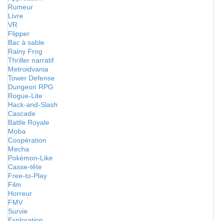
Rumeur
Livre
VR
Flipper
Bac à sable
Rainy Frog
Thriller narratif
Metroidvania
Tower Defense
Dungeon RPG
Rogue-Lite
Hack-and-Slash
Cascade
Battle Royale
Moba
Coopération
Mecha
Pokémon-Like
Casse-tête
Free-to-Play
Film
Horreur
FMV
Survie
Exploration