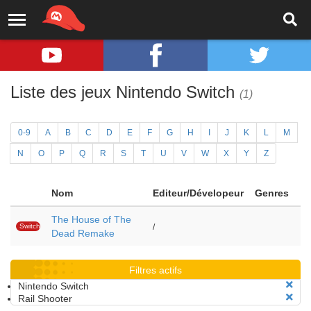
Liste des jeux Nintendo Switch
(1)
0-9
A
B
C
D
E
F
G
H
I
J
K
L
M
N
O
P
Q
R
S
T
U
V
W
X
Y
Z
Nom
Editeur/Dévelopeur
Genres
The House of The
Switch
/
Dead Remake
Filtres actifs
Nintendo Switch
Rail Shooter