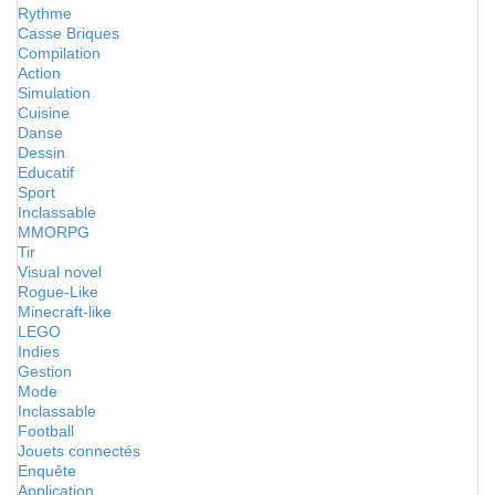
Rythme
Casse Briques
Compilation
Action
Simulation
Cuisine
Danse
Dessin
Educatif
Sport
Inclassable
MMORPG
Tir
Visual novel
Rogue-Like
Minecraft-like
LEGO
Indies
Gestion
Mode
Inclassable
Football
Jouets connectés
Enquête
Application