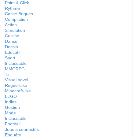
Point & Click
Rythme
Casse Briques
Compilation
Action
Simulation
Cuisine
Danse
Dessin
Educatif
Sport
Inclassable
MMORPG
Tir
Visual novel
Rogue-Like
Minecraft-like
LEGO
Indies
Gestion
Mode
Inclassable
Football
Jouets connectés
Enquête