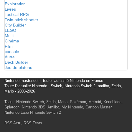
Exploration
Livres
Tactical-RPG
Twin-stick shooter
City Builder
LEGO
Multi
Cinéma
Film
console
Autre
Deck Builder
Jeu de plateau
Nintendo-master.com, toute l'actualité Nintendo en France
Toute l'actualité Nintendo : Switch, Nintendo Switch 2, amiibo, Zelda,
Mario - 2003-2026
Tags :
Nintendo Switch
,
Zelda
,
Mario
,
Pokémon
,
Metroid
,
Xenoblade
,
Splatoon
,
Nintendo 3DS
,
Amiibo
,
My Nintendo
,
Cartoon Master
,
Nintendo Labo
Nintendo Switch 2
RSS Actu
,
RSS Tests