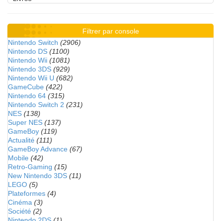
Filtrer par console
Nintendo Switch
(2906)
Nintendo DS
(1100)
Nintendo Wii
(1081)
Nintendo 3DS
(929)
Nintendo Wii U
(682)
GameCube
(422)
Nintendo 64
(315)
Nintendo Switch 2
(231)
NES
(138)
Super NES
(137)
GameBoy
(119)
Actualité
(111)
GameBoy Advance
(67)
Mobile
(42)
Retro-Gaming
(15)
New Nintendo 3DS
(11)
LEGO
(5)
Plateformes
(4)
Cinéma
(3)
Société
(2)
Nintendo 2DS
(1)