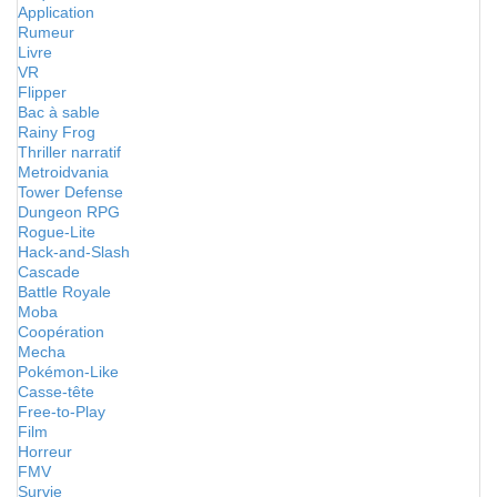
Application
Rumeur
Livre
VR
Flipper
Bac à sable
Rainy Frog
Thriller narratif
Metroidvania
Tower Defense
Dungeon RPG
Rogue-Lite
Hack-and-Slash
Cascade
Battle Royale
Moba
Coopération
Mecha
Pokémon-Like
Casse-tête
Free-to-Play
Film
Horreur
FMV
Survie