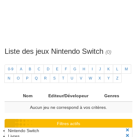
Liste des jeux Nintendo Switch
(0)
0-9
A
B
C
D
E
F
G
H
I
J
K
L
M
N
O
P
Q
R
S
T
U
V
W
X
Y
Z
Nom
Editeur/Dévelopeur
Genres
Aucun jeu ne correspond à vos critères.
Filtres actifs
Nintendo Switch
Livres