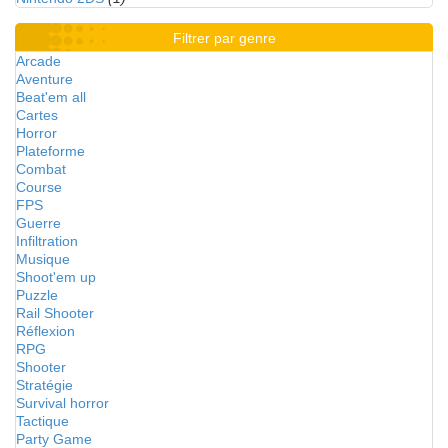
Filtrer par genre
Arcade
Aventure
Beat'em all
Cartes
Horror
Plateforme
Combat
Course
FPS
Guerre
Infiltration
Musique
Shoot'em up
Puzzle
Rail Shooter
Réflexion
RPG
Shooter
Stratégie
Survival horror
Tactique
Party Game