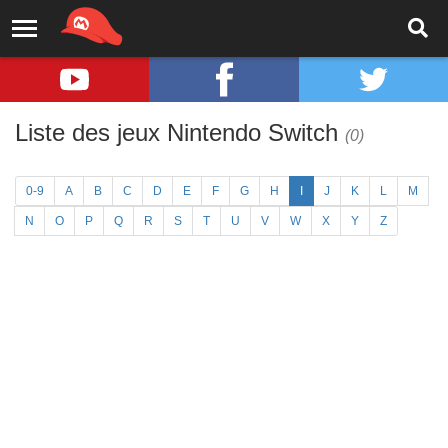
Liste des jeux Nintendo Switch
(0)
0-9
A
B
C
D
E
F
G
H
I
J
K
L
M
N
O
P
Q
R
S
T
U
V
W
X
Y
Z