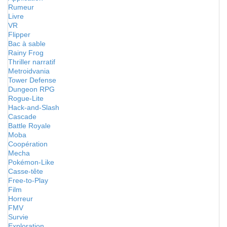
Rumeur
Livre
VR
Flipper
Bac à sable
Rainy Frog
Thriller narratif
Metroidvania
Tower Defense
Dungeon RPG
Rogue-Lite
Hack-and-Slash
Cascade
Battle Royale
Moba
Coopération
Mecha
Pokémon-Like
Casse-tête
Free-to-Play
Film
Horreur
FMV
Survie
Exploration