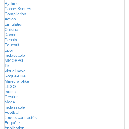
Rythme
Casse Briques
Compilation
Action
Simulation
Cuisine
Danse
Dessin
Educatif
Sport
Inclassable
MMORPG
Tir
Visual novel
Rogue-Like
Minecraft-like
LEGO
Indies
Gestion
Mode
Inclassable
Football
Jouets connectés
Enquête
Application