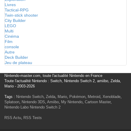
Livres
Tactical-RPG
Twin-stick shooter
City Builder
LEGO
Multi
Cinéma
Film
console
Autre
Deck Builder
Jeu de plateau
Nintendo-master.com, toute l'actualité Nintendo en France
Toute l'actualité Nintendo : Switch, Nintendo Switch 2, amiibo, Zelda,
Mario - 2003-2026
Tags :
Nintendo Switch
,
Zelda
,
Mario
,
Pokémon
,
Metroid
,
Xenoblade
,
Splatoon
,
Nintendo 3DS
,
Amiibo
,
My Nintendo
,
Cartoon Master
,
Nintendo Labo
Nintendo Switch 2
RSS Actu
,
RSS Tests