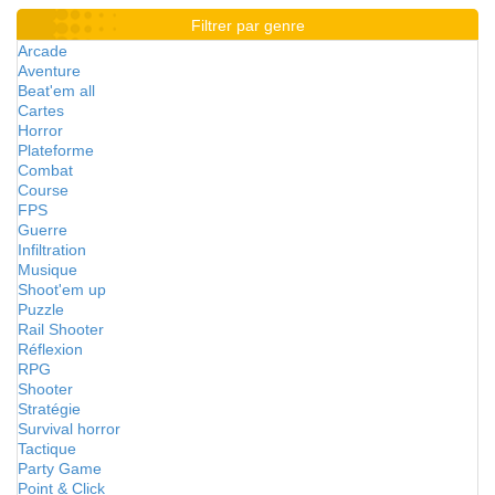
Filtrer par genre
Arcade
Aventure
Beat'em all
Cartes
Horror
Plateforme
Combat
Course
FPS
Guerre
Infiltration
Musique
Shoot'em up
Puzzle
Rail Shooter
Réflexion
RPG
Shooter
Stratégie
Survival horror
Tactique
Party Game
Point & Click