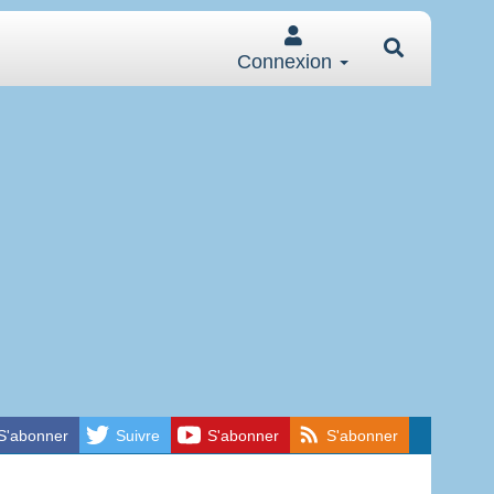
Connexion
S'abonner
Suivre
S'abonner
S'abonner