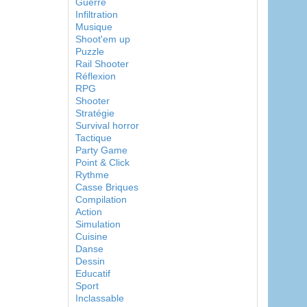
Guerre
Infiltration
Musique
Shoot'em up
Puzzle
Rail Shooter
Réflexion
RPG
Shooter
Stratégie
Survival horror
Tactique
Party Game
Point & Click
Rythme
Casse Briques
Compilation
Action
Simulation
Cuisine
Danse
Dessin
Educatif
Sport
Inclassable