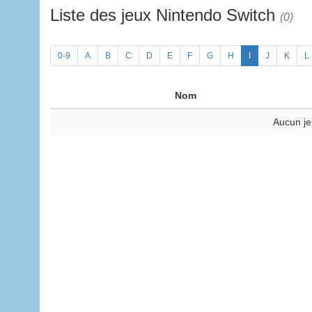
Liste des jeux Nintendo Switch
(0)
0-9
A
B
C
D
E
F
G
H
I
J
K
L
Nom
Aucun je