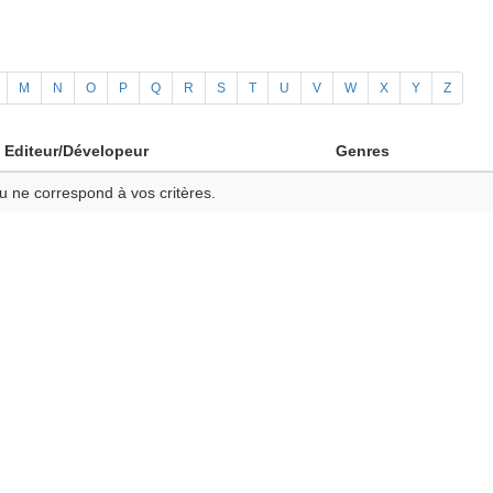
M
N
O
P
Q
R
S
T
U
V
W
X
Y
Z
Editeur/Dévelopeur
Genres
u ne correspond à vos critères.