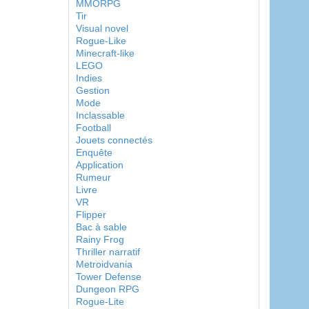
MMORPG
Tir
Visual novel
Rogue-Like
Minecraft-like
LEGO
Indies
Gestion
Mode
Inclassable
Football
Jouets connectés
Enquête
Application
Rumeur
Livre
VR
Flipper
Bac à sable
Rainy Frog
Thriller narratif
Metroidvania
Tower Defense
Dungeon RPG
Rogue-Lite