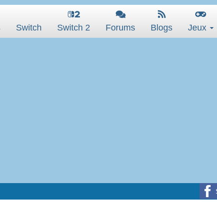
s
Switch
Switch 2
Forums
Blogs
Jeux