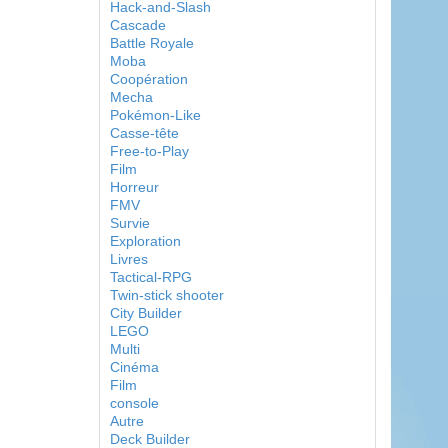
Hack-and-Slash
Cascade
Battle Royale
Moba
Coopération
Mecha
Pokémon-Like
Casse-tête
Free-to-Play
Film
Horreur
FMV
Survie
Exploration
Livres
Tactical-RPG
Twin-stick shooter
City Builder
LEGO
Multi
Cinéma
Film
console
Autre
Deck Builder