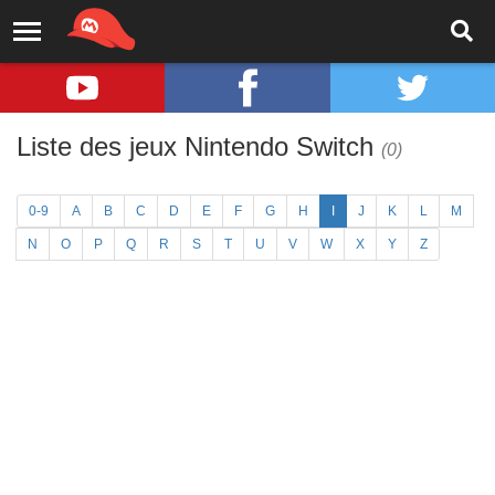
Liste des jeux Nintendo Switch
(0)
0-9
A
B
C
D
E
F
G
H
I
J
K
L
M
N
O
P
Q
R
S
T
U
V
W
X
Y
Z