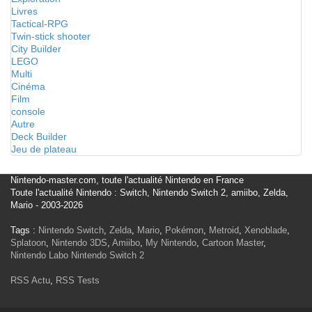
Livres
Tactical-RPG
Twin-stick shooter
City Builder
LEGO
Multi
Cinéma
Film
console
Autre
Deck Builder
Jeu de plateau
Nintendo-master.com, toute l'actualité Nintendo en France
Toute l'actualité Nintendo : Switch, Nintendo Switch 2, amiibo, Zelda,
Mario - 2003-2026
Tags :
Nintendo Switch
,
Zelda
,
Mario
,
Pokémon
,
Metroid
,
Xenoblade
,
Splatoon
,
Nintendo 3DS
,
Amiibo
,
My Nintendo
,
Cartoon Master
,
Nintendo Labo
Nintendo Switch 2
RSS Actu
,
RSS Tests