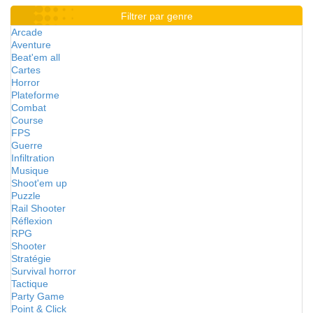
Filtrer par genre
Arcade
Aventure
Beat'em all
Cartes
Horror
Plateforme
Combat
Course
FPS
Guerre
Infiltration
Musique
Shoot'em up
Puzzle
Rail Shooter
Réflexion
RPG
Shooter
Stratégie
Survival horror
Tactique
Party Game
Point & Click