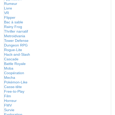
Rumeur
Livre
VR
Flipper
Bac à sable
Rainy Frog
Thriller narratif
Metroidvania
Tower Defense
Dungeon RPG
Rogue-Lite
Hack-and-Slash
Cascade
Battle Royale
Moba
Coopération
Mecha
Pokémon-Like
Casse-tête
Free-to-Play
Film
Horreur
FMV
Survie
Exploration