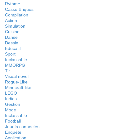
Rythme
Casse Briques
Compilation
Action
Simulation
Cuisine
Danse
Dessin
Educatif
Sport
Inclassable
MMORPG
Tir
Visual novel
Rogue-Like
Minecraft-like
LEGO
Indies
Gestion
Mode
Inclassable
Football
Jouets connectés
Enquête
Application