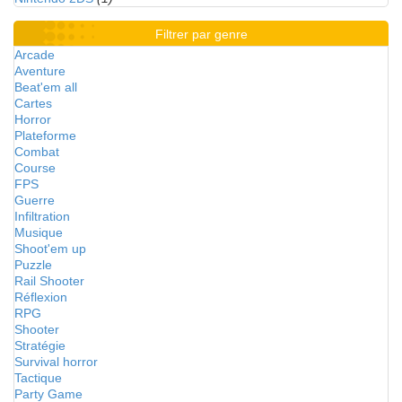
Filtrer par genre
Arcade
Aventure
Beat'em all
Cartes
Horror
Plateforme
Combat
Course
FPS
Guerre
Infiltration
Musique
Shoot'em up
Puzzle
Rail Shooter
Réflexion
RPG
Shooter
Stratégie
Survival horror
Tactique
Party Game