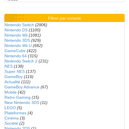
Filtrer par console
Nintendo Switch
(2906)
Nintendo DS
(1100)
Nintendo Wii
(1081)
Nintendo 3DS
(929)
Nintendo Wii U
(682)
GameCube
(422)
Nintendo 64
(315)
Nintendo Switch 2
(231)
NES
(138)
Super NES
(137)
GameBoy
(119)
Actualité
(111)
GameBoy Advance
(67)
Mobile
(42)
Retro-Gaming
(15)
New Nintendo 3DS
(11)
LEGO
(5)
Plateformes
(4)
Cinéma
(3)
Société
(2)
Nintendo 2DS
(1)