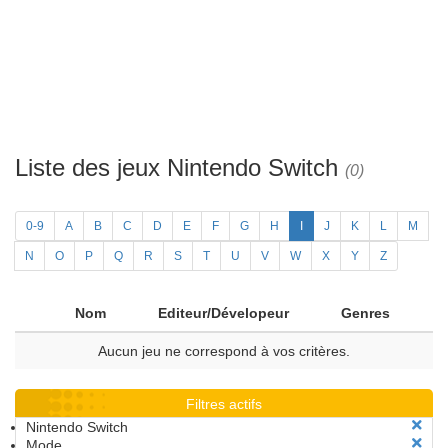
Liste des jeux Nintendo Switch
(0)
0-9
A
B
C
D
E
F
G
H
I
J
K
L
M
N
O
P
Q
R
S
T
U
V
W
X
Y
Z
Nom
Editeur/Dévelopeur
Genres
Aucun jeu ne correspond à vos critères.
Filtres actifs
Nintendo Switch
Mode