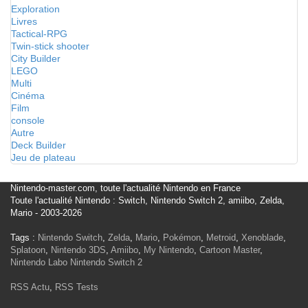
Exploration
Livres
Tactical-RPG
Twin-stick shooter
City Builder
LEGO
Multi
Cinéma
Film
console
Autre
Deck Builder
Jeu de plateau
Nintendo-master.com, toute l'actualité Nintendo en France
Toute l'actualité Nintendo : Switch, Nintendo Switch 2, amiibo, Zelda,
Mario - 2003-2026
Tags :
Nintendo Switch
,
Zelda
,
Mario
,
Pokémon
,
Metroid
,
Xenoblade
,
Splatoon
,
Nintendo 3DS
,
Amiibo
,
My Nintendo
,
Cartoon Master
,
Nintendo Labo
Nintendo Switch 2
RSS Actu
,
RSS Tests