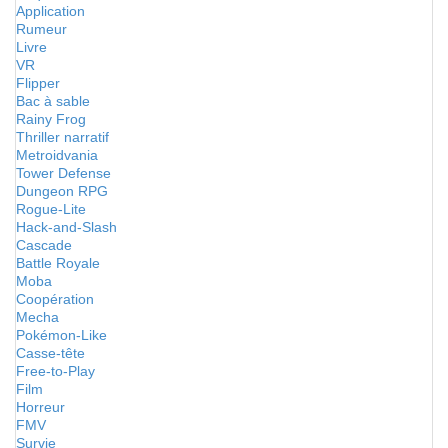
Application
Rumeur
Livre
VR
Flipper
Bac à sable
Rainy Frog
Thriller narratif
Metroidvania
Tower Defense
Dungeon RPG
Rogue-Lite
Hack-and-Slash
Cascade
Battle Royale
Moba
Coopération
Mecha
Pokémon-Like
Casse-tête
Free-to-Play
Film
Horreur
FMV
Survie