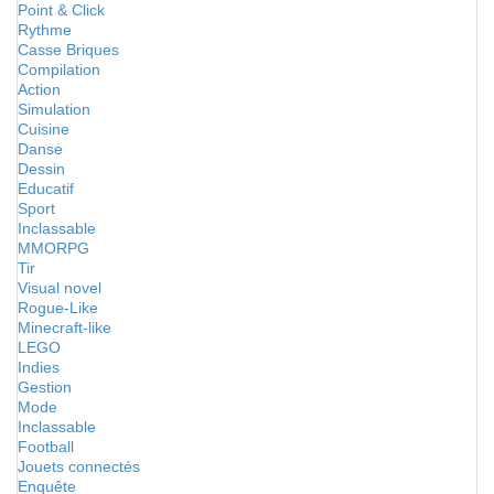
Point & Click
Rythme
Casse Briques
Compilation
Action
Simulation
Cuisine
Danse
Dessin
Educatif
Sport
Inclassable
MMORPG
Tir
Visual novel
Rogue-Like
Minecraft-like
LEGO
Indies
Gestion
Mode
Inclassable
Football
Jouets connectés
Enquête