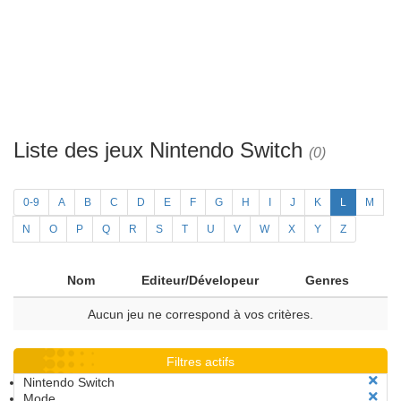
Liste des jeux Nintendo Switch
(0)
0-9
A
B
C
D
E
F
G
H
I
J
K
L
M
N
O
P
Q
R
S
T
U
V
W
X
Y
Z
Nom
Editeur/Dévelopeur
Genres
Aucun jeu ne correspond à vos critères.
Filtres actifs
Nintendo Switch
Mode