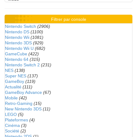
Filtrer par console
Nintendo Switch
(2906)
Nintendo DS
(1100)
Nintendo Wii
(1081)
Nintendo 3DS
(929)
Nintendo Wii U
(682)
GameCube
(422)
Nintendo 64
(315)
Nintendo Switch 2
(231)
NES
(138)
Super NES
(137)
GameBoy
(119)
Actualité
(111)
GameBoy Advance
(67)
Mobile
(42)
Retro-Gaming
(15)
New Nintendo 3DS
(11)
LEGO
(5)
Plateformes
(4)
Cinéma
(3)
Société
(2)
Nintendo 2DS
(1)