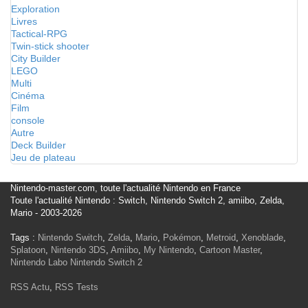
Exploration
Livres
Tactical-RPG
Twin-stick shooter
City Builder
LEGO
Multi
Cinéma
Film
console
Autre
Deck Builder
Jeu de plateau
Nintendo-master.com, toute l'actualité Nintendo en France
Toute l'actualité Nintendo : Switch, Nintendo Switch 2, amiibo, Zelda,
Mario - 2003-2026
Tags :
Nintendo Switch
,
Zelda
,
Mario
,
Pokémon
,
Metroid
,
Xenoblade
,
Splatoon
,
Nintendo 3DS
,
Amiibo
,
My Nintendo
,
Cartoon Master
,
Nintendo Labo
Nintendo Switch 2
RSS Actu
,
RSS Tests