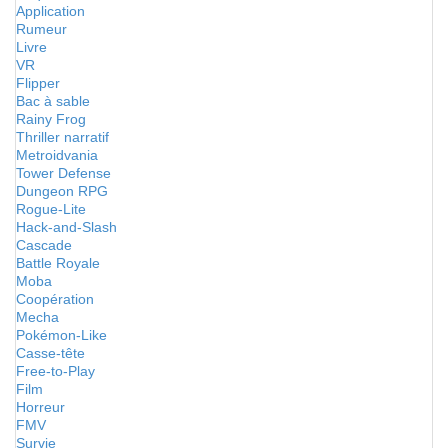
Application
Rumeur
Livre
VR
Flipper
Bac à sable
Rainy Frog
Thriller narratif
Metroidvania
Tower Defense
Dungeon RPG
Rogue-Lite
Hack-and-Slash
Cascade
Battle Royale
Moba
Coopération
Mecha
Pokémon-Like
Casse-tête
Free-to-Play
Film
Horreur
FMV
Survie