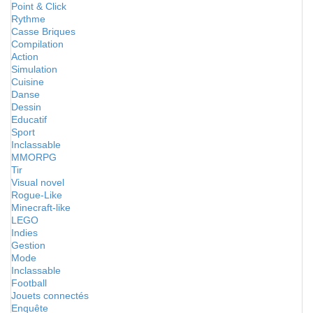
Point & Click
Rythme
Casse Briques
Compilation
Action
Simulation
Cuisine
Danse
Dessin
Educatif
Sport
Inclassable
MMORPG
Tir
Visual novel
Rogue-Like
Minecraft-like
LEGO
Indies
Gestion
Mode
Inclassable
Football
Jouets connectés
Enquête