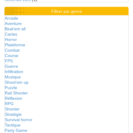
Filtrer par genre
Arcade
Aventure
Beat'em all
Cartes
Horror
Plateforme
Combat
Course
FPS
Guerre
Infiltration
Musique
Shoot'em up
Puzzle
Rail Shooter
Réflexion
RPG
Shooter
Stratégie
Survival horror
Tactique
Party Game