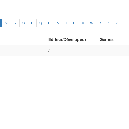
M
N
O
P
Q
R
S
T
U
V
W
X
Y
Z
Editeur/Dévelopeur
Genres
/