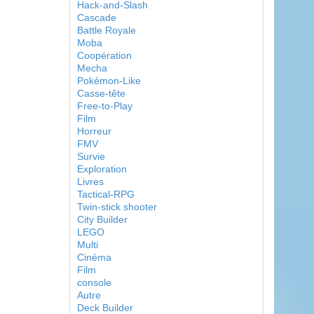
Hack-and-Slash
Cascade
Battle Royale
Moba
Coopération
Mecha
Pokémon-Like
Casse-tête
Free-to-Play
Film
Horreur
FMV
Survie
Exploration
Livres
Tactical-RPG
Twin-stick shooter
City Builder
LEGO
Multi
Cinéma
Film
console
Autre
Deck Builder