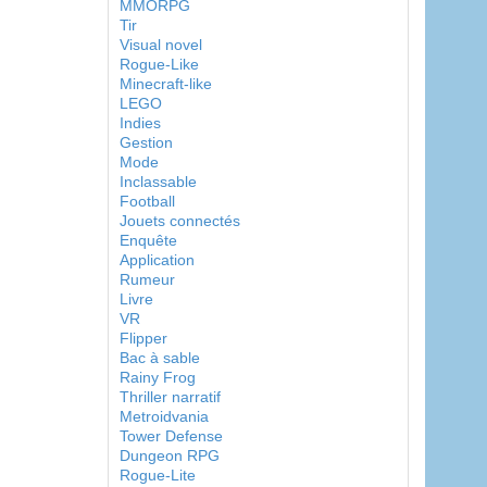
MMORPG
Tir
Visual novel
Rogue-Like
Minecraft-like
LEGO
Indies
Gestion
Mode
Inclassable
Football
Jouets connectés
Enquête
Application
Rumeur
Livre
VR
Flipper
Bac à sable
Rainy Frog
Thriller narratif
Metroidvania
Tower Defense
Dungeon RPG
Rogue-Lite