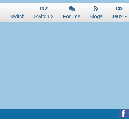
s
Switch
Switch 2
Forums
Blogs
Jeux