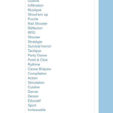
Guerre
Infiltration
Musique
Shoot'em up
Puzzle
Rail Shooter
Réflexion
RPG
Shooter
Stratégie
Survival horror
Tactique
Party Game
Point & Click
Rythme
Casse Briques
Compilation
Action
Simulation
Cuisine
Danse
Dessin
Educatif
Sport
Inclassable