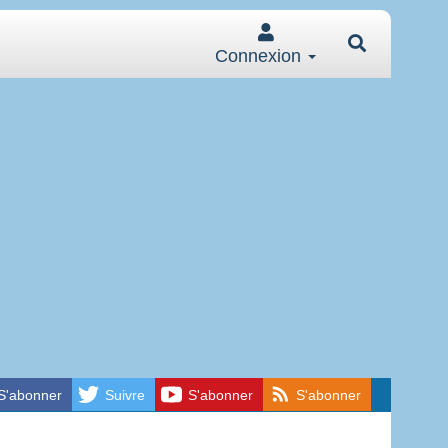
Connexion
S'abonner
Suivre
S'abonner
S'abonner