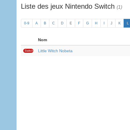
Liste des jeux Nintendo Switch
(1)
0-9
A
B
C
D
E
F
G
H
I
J
K
L
Nom
Little Witch Nobeta
Switch