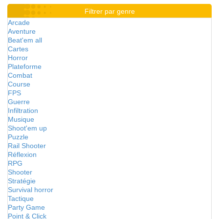
Filtrer par genre
Arcade
Aventure
Beat'em all
Cartes
Horror
Plateforme
Combat
Course
FPS
Guerre
Infiltration
Musique
Shoot'em up
Puzzle
Rail Shooter
Réflexion
RPG
Shooter
Stratégie
Survival horror
Tactique
Party Game
Point & Click