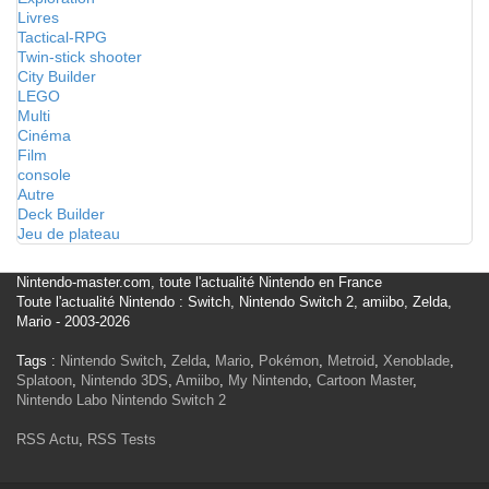
Livres
Tactical-RPG
Twin-stick shooter
City Builder
LEGO
Multi
Cinéma
Film
console
Autre
Deck Builder
Jeu de plateau
Nintendo-master.com, toute l'actualité Nintendo en France
Toute l'actualité Nintendo : Switch, Nintendo Switch 2, amiibo, Zelda,
Mario - 2003-2026
Tags :
Nintendo Switch
,
Zelda
,
Mario
,
Pokémon
,
Metroid
,
Xenoblade
,
Splatoon
,
Nintendo 3DS
,
Amiibo
,
My Nintendo
,
Cartoon Master
,
Nintendo Labo
Nintendo Switch 2
RSS Actu
,
RSS Tests