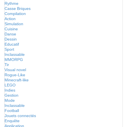
Rythme
Casse Briques
Compilation
Action
Simulation
Cuisine
Danse
Dessin
Educatif
Sport
Inclassable
MMORPG
Tir
Visual novel
Rogue-Like
Minecraft-like
LEGO
Indies
Gestion
Mode
Inclassable
Football
Jouets connectés
Enquête
Application