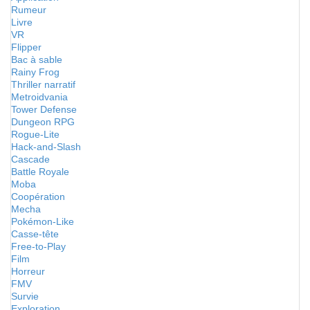
Rumeur
Livre
VR
Flipper
Bac à sable
Rainy Frog
Thriller narratif
Metroidvania
Tower Defense
Dungeon RPG
Rogue-Lite
Hack-and-Slash
Cascade
Battle Royale
Moba
Coopération
Mecha
Pokémon-Like
Casse-tête
Free-to-Play
Film
Horreur
FMV
Survie
Exploration