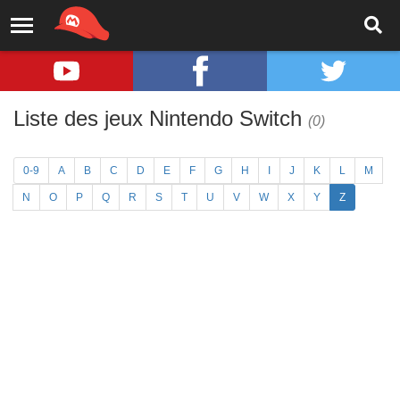
Liste des jeux Nintendo Switch
(0)
0-9
A
B
C
D
E
F
G
H
I
J
K
L
M
N
O
P
Q
R
S
T
U
V
W
X
Y
Z