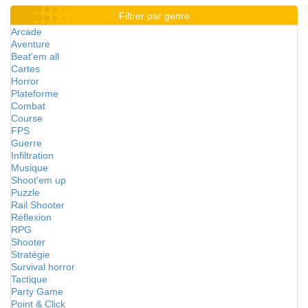
Filtrer par genre
Arcade
Aventure
Beat'em all
Cartes
Horror
Plateforme
Combat
Course
FPS
Guerre
Infiltration
Musique
Shoot'em up
Puzzle
Rail Shooter
Réflexion
RPG
Shooter
Stratégie
Survival horror
Tactique
Party Game
Point & Click