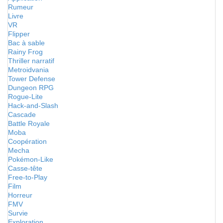
Rumeur
Livre
VR
Flipper
Bac à sable
Rainy Frog
Thriller narratif
Metroidvania
Tower Defense
Dungeon RPG
Rogue-Lite
Hack-and-Slash
Cascade
Battle Royale
Moba
Coopération
Mecha
Pokémon-Like
Casse-tête
Free-to-Play
Film
Horreur
FMV
Survie
Exploration