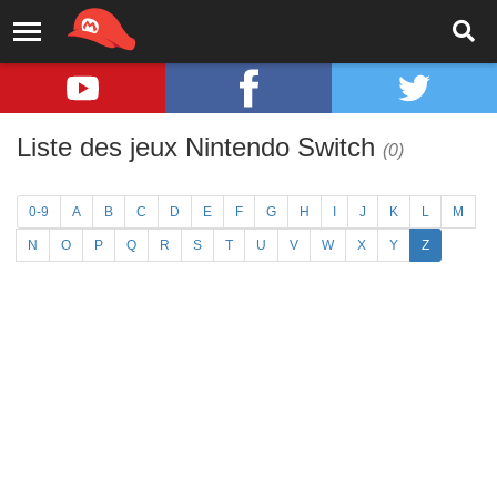
Liste des jeux Nintendo Switch
(0)
0-9
A
B
C
D
E
F
G
H
I
J
K
L
M
N
O
P
Q
R
S
T
U
V
W
X
Y
Z