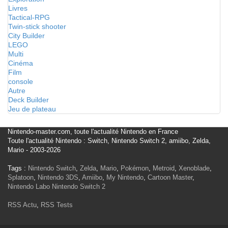
Livres
Tactical-RPG
Twin-stick shooter
City Builder
LEGO
Multi
Cinéma
Film
console
Autre
Deck Builder
Jeu de plateau
Nintendo-master.com, toute l'actualité Nintendo en France
Toute l'actualité Nintendo : Switch, Nintendo Switch 2, amiibo, Zelda,
Mario - 2003-2026
Tags :
Nintendo Switch
,
Zelda
,
Mario
,
Pokémon
,
Metroid
,
Xenoblade
,
Splatoon
,
Nintendo 3DS
,
Amiibo
,
My Nintendo
,
Cartoon Master
,
Nintendo Labo
Nintendo Switch 2
RSS Actu
,
RSS Tests