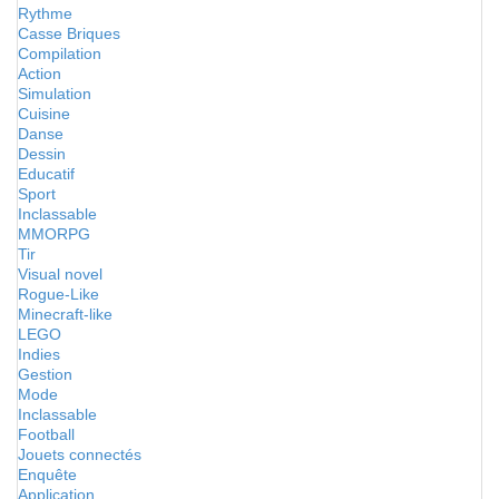
Rythme
Casse Briques
Compilation
Action
Simulation
Cuisine
Danse
Dessin
Educatif
Sport
Inclassable
MMORPG
Tir
Visual novel
Rogue-Like
Minecraft-like
LEGO
Indies
Gestion
Mode
Inclassable
Football
Jouets connectés
Enquête
Application