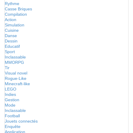
Rythme
Casse Briques
Compilation
Action
Simulation
Cuisine
Danse
Dessin
Educatif
Sport
Inclassable
MMORPG
Tir
Visual novel
Rogue-Like
Minecraft-like
LEGO
Indies
Gestion
Mode
Inclassable
Football
Jouets connectés
Enquête
Application