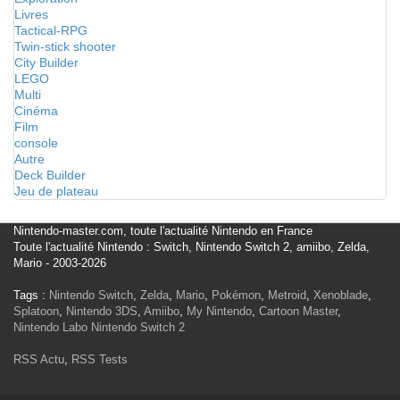
Livres
Tactical-RPG
Twin-stick shooter
City Builder
LEGO
Multi
Cinéma
Film
console
Autre
Deck Builder
Jeu de plateau
Nintendo-master.com, toute l'actualité Nintendo en France
Toute l'actualité Nintendo : Switch, Nintendo Switch 2, amiibo, Zelda,
Mario - 2003-2026
Tags :
Nintendo Switch
,
Zelda
,
Mario
,
Pokémon
,
Metroid
,
Xenoblade
,
Splatoon
,
Nintendo 3DS
,
Amiibo
,
My Nintendo
,
Cartoon Master
,
Nintendo Labo
Nintendo Switch 2
RSS Actu
,
RSS Tests