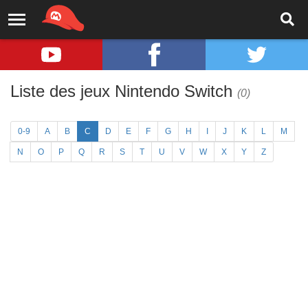
Liste des jeux Nintendo Switch
(0)
0-9
A
B
C
D
E
F
G
H
I
J
K
L
M
N
O
P
Q
R
S
T
U
V
W
X
Y
Z