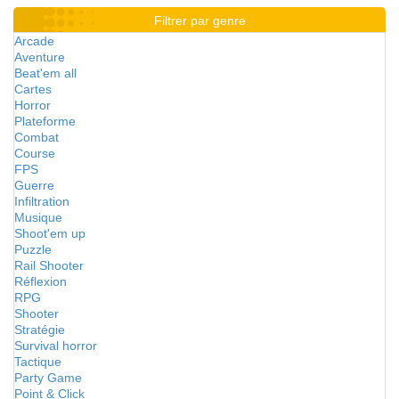
Filtrer par genre
Arcade
Aventure
Beat'em all
Cartes
Horror
Plateforme
Combat
Course
FPS
Guerre
Infiltration
Musique
Shoot'em up
Puzzle
Rail Shooter
Réflexion
RPG
Shooter
Stratégie
Survival horror
Tactique
Party Game
Point & Click