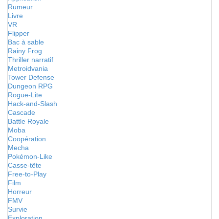
Rumeur
Livre
VR
Flipper
Bac à sable
Rainy Frog
Thriller narratif
Metroidvania
Tower Defense
Dungeon RPG
Rogue-Lite
Hack-and-Slash
Cascade
Battle Royale
Moba
Coopération
Mecha
Pokémon-Like
Casse-tête
Free-to-Play
Film
Horreur
FMV
Survie
Exploration