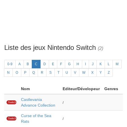
Liste des jeux Nintendo Switch
(2)
0-9
A
B
C
D
E
F
G
H
I
J
K
L
M
N
O
P
Q
R
S
T
U
V
W
X
Y
Z
Nom
Editeur/Dévelopeur
Genres
Castlevania
Switch
/
Advance Collection
Curse of the Sea
Switch
/
Rats