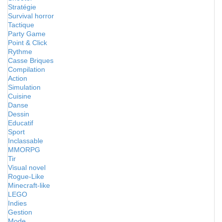
Stratégie
Survival horror
Tactique
Party Game
Point & Click
Rythme
Casse Briques
Compilation
Action
Simulation
Cuisine
Danse
Dessin
Educatif
Sport
Inclassable
MMORPG
Tir
Visual novel
Rogue-Like
Minecraft-like
LEGO
Indies
Gestion
Mode