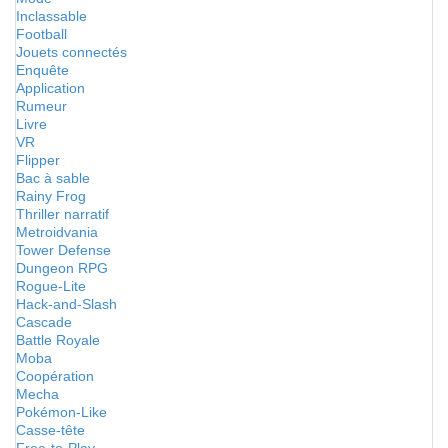
Inclassable
Football
Jouets connectés
Enquête
Application
Rumeur
Livre
VR
Flipper
Bac à sable
Rainy Frog
Thriller narratif
Metroidvania
Tower Defense
Dungeon RPG
Rogue-Lite
Hack-and-Slash
Cascade
Battle Royale
Moba
Coopération
Mecha
Pokémon-Like
Casse-tête