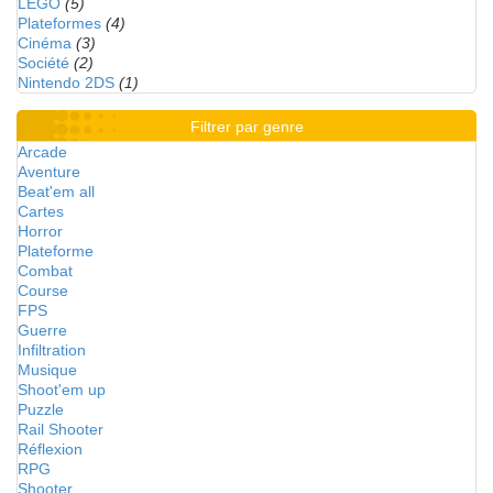
LEGO
(5)
Plateformes
(4)
Cinéma
(3)
Société
(2)
Nintendo 2DS
(1)
Filtrer par genre
Arcade
Aventure
Beat'em all
Cartes
Horror
Plateforme
Combat
Course
FPS
Guerre
Infiltration
Musique
Shoot'em up
Puzzle
Rail Shooter
Réflexion
RPG
Shooter