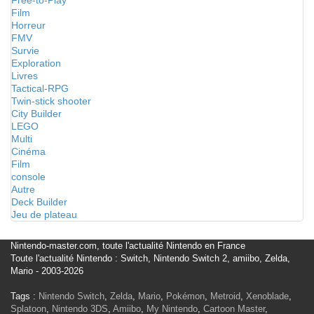
Free-to-Play
Film
Horreur
FMV
Survie
Exploration
Livres
Tactical-RPG
Twin-stick shooter
City Builder
LEGO
Multi
Cinéma
Film
console
Autre
Deck Builder
Jeu de plateau
Nintendo-master.com, toute l'actualité Nintendo en France
Toute l'actualité Nintendo : Switch, Nintendo Switch 2, amiibo, Zelda,
Mario - 2003-2026
Tags :
Nintendo Switch
,
Zelda
,
Mario
,
Pokémon
,
Metroid
,
Xenoblade
,
Splatoon
,
Nintendo 3DS
,
Amiibo
,
My Nintendo
,
Cartoon Master
,