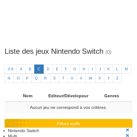
Liste des jeux Nintendo Switch
(0)
0-9
A
B
C
D
E
F
G
H
I
J
K
L
M
N
O
P
Q
R
S
T
U
V
W
X
Y
Z
Nom
Editeur/Dévelopeur
Genres
Aucun jeu ne correspond à vos critères.
Filtres actifs
Nintendo Switch
Multi