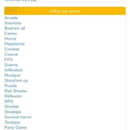
Filtrer par genre
Arcade
Aventure
Beat'em all
Cartes
Horror
Plateforme
Combat
Course
FPS
Guerre
Infiltration
Musique
Shoot'em up
Puzzle
Rail Shooter
Réflexion
RPG
Shooter
Stratégie
Survival horror
Tactique
Party Game