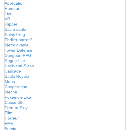
Application
Rumeur
Livre
VR
Flipper
Bac à sable
Rainy Frog
Thriller narratif
Metroidvania
Tower Defense
Dungeon RPG
Rogue-Lite
Hack-and-Slash
Cascade
Battle Royale
Moba
Coopération
Mecha
Pokémon-Like
Casse-tête
Free-to-Play
Film
Horreur
FMV
Survie