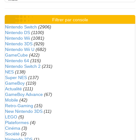
Filtrer par console
Nintendo Switch
(2906)
Nintendo DS
(1100)
Nintendo Wii
(1081)
Nintendo 3DS
(929)
Nintendo Wii U
(682)
GameCube
(422)
Nintendo 64
(315)
Nintendo Switch 2
(231)
NES
(138)
Super NES
(137)
GameBoy
(119)
Actualité
(111)
GameBoy Advance
(67)
Mobile
(42)
Retro-Gaming
(15)
New Nintendo 3DS
(11)
LEGO
(5)
Plateformes
(4)
Cinéma
(3)
Société
(2)
Nintendo 2DS
(1)