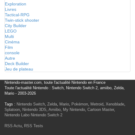
Exploration
Livres
Tactical-RPG
Twin-stick shooter
City Builder
LEGO
Multi
Cinéma
Film
console
Autre
Deck Builder
Jeu de plateau
Nintendo-master.com, toute l'actualité Nintendo en France
Toute l'actualité Nintendo : Switch, Nintendo Switch 2, amiibo, Zelda,
Mario - 2003-2026
Tags :
Nintendo Switch
,
Zelda
,
Mario
,
Pokémon
,
Metroid
,
Xenoblade
,
Splatoon
,
Nintendo 3DS
,
Amiibo
,
My Nintendo
,
Cartoon Master
,
Nintendo Labo
Nintendo Switch 2
RSS Actu
,
RSS Tests