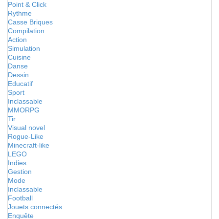
Point & Click
Rythme
Casse Briques
Compilation
Action
Simulation
Cuisine
Danse
Dessin
Educatif
Sport
Inclassable
MMORPG
Tir
Visual novel
Rogue-Like
Minecraft-like
LEGO
Indies
Gestion
Mode
Inclassable
Football
Jouets connectés
Enquête