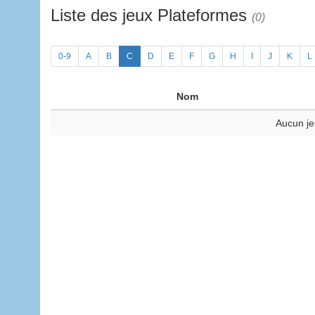
Liste des jeux Plateformes
(0)
0-9
A
B
C
D
E
F
G
H
I
J
K
L
Nom
Aucun je