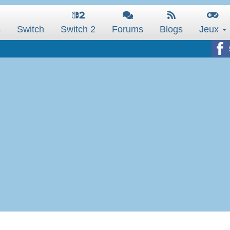
s
Switch
Switch 2
Forums
Blogs
Jeux