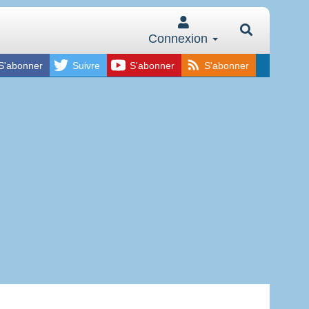
Connexion
S'abonner
Suivre
S'abonner
S'abonner