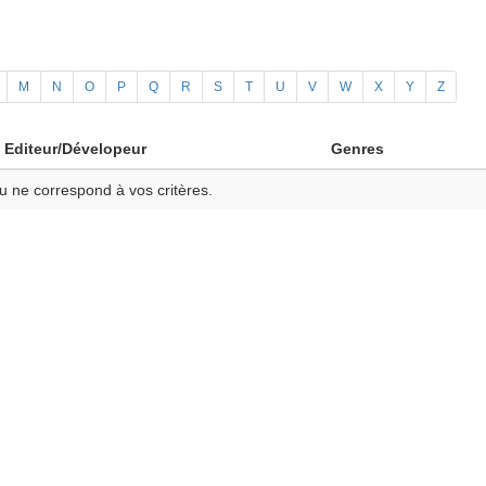
M
N
O
P
Q
R
S
T
U
V
W
X
Y
Z
Editeur/Dévelopeur
Genres
u ne correspond à vos critères.