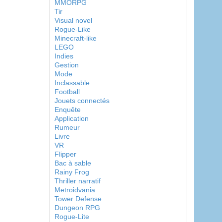
MMORPG
Tir
Visual novel
Rogue-Like
Minecraft-like
LEGO
Indies
Gestion
Mode
Inclassable
Football
Jouets connectés
Enquête
Application
Rumeur
Livre
VR
Flipper
Bac à sable
Rainy Frog
Thriller narratif
Metroidvania
Tower Defense
Dungeon RPG
Rogue-Lite