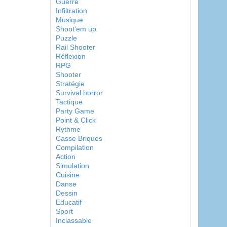
Guerre
Infiltration
Musique
Shoot'em up
Puzzle
Rail Shooter
Réflexion
RPG
Shooter
Stratégie
Survival horror
Tactique
Party Game
Point & Click
Rythme
Casse Briques
Compilation
Action
Simulation
Cuisine
Danse
Dessin
Educatif
Sport
Inclassable