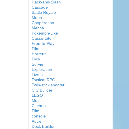
Hack-and-Slash
Cascade
Battle Royale
Moba
Coopération
Mecha
Pokémon-Like
Casse-tête
Free-to-Play
Film
Horreur
FMV
Survie
Exploration
Livres
Tactical-RPG
Twin-stick shooter
City Builder
LEGO
Multi
Cinéma
Film
console
Autre
Deck Builder