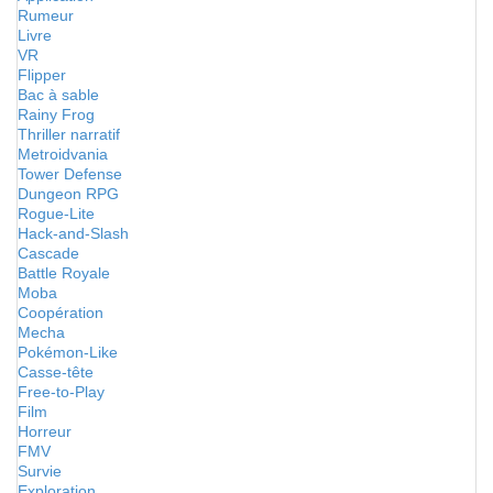
Rumeur
Livre
VR
Flipper
Bac à sable
Rainy Frog
Thriller narratif
Metroidvania
Tower Defense
Dungeon RPG
Rogue-Lite
Hack-and-Slash
Cascade
Battle Royale
Moba
Coopération
Mecha
Pokémon-Like
Casse-tête
Free-to-Play
Film
Horreur
FMV
Survie
Exploration