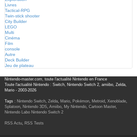
Livres
Tactical-RPG
Twin-stick shooter
City Builder
LEGO
Multi
Cinéma
Film
console
Autre
Deck Builder
Jeu de plateau
Nintendo-master.com, toute l'actualité Nintendo en France
Toute l'actualité Nintendo : Switch, Nintendo Switch 2, amiibo, Zelda,
Mario - 2003-2026
Tags :
Nintendo Switch
,
Zelda
,
Mario
,
Pokémon
,
Metroid
,
Xenoblade
,
Splatoon
,
Nintendo 3DS
,
Amiibo
,
My Nintendo
,
Cartoon Master
,
Nintendo Labo
Nintendo Switch 2
RSS Actu
,
RSS Tests