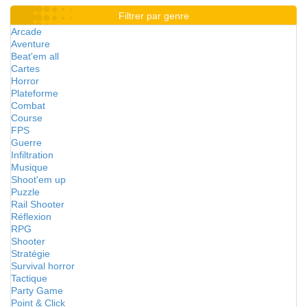
Filtrer par genre
Arcade
Aventure
Beat'em all
Cartes
Horror
Plateforme
Combat
Course
FPS
Guerre
Infiltration
Musique
Shoot'em up
Puzzle
Rail Shooter
Réflexion
RPG
Shooter
Stratégie
Survival horror
Tactique
Party Game
Point & Click