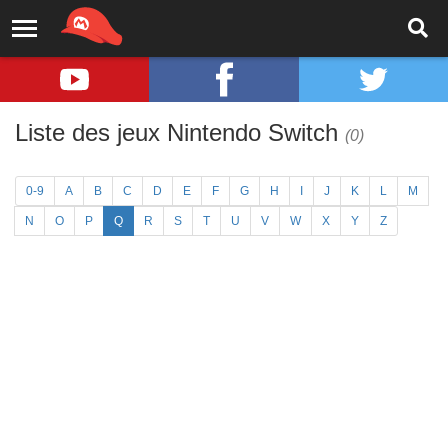
Liste des jeux Nintendo Switch
(0)
0-9
A
B
C
D
E
F
G
H
I
J
K
L
M
N
O
P
Q
R
S
T
U
V
W
X
Y
Z