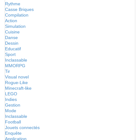
Rythme
Casse Briques
Compilation
Action
Simulation
Cuisine
Danse
Dessin
Educatif
Sport
Inclassable
MMORPG
Tir
Visual novel
Rogue-Like
Minecraft-like
LEGO
Indies
Gestion
Mode
Inclassable
Football
Jouets connectés
Enquête
Application