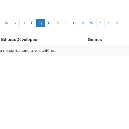
M
N
O
P
Q
R
S
T
U
V
W
X
Y
Z
Editeur/Dévelopeur
Genres
u ne correspond à vos critères.