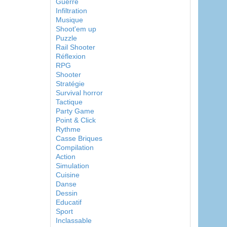
Guerre
Infiltration
Musique
Shoot'em up
Puzzle
Rail Shooter
Réflexion
RPG
Shooter
Stratégie
Survival horror
Tactique
Party Game
Point & Click
Rythme
Casse Briques
Compilation
Action
Simulation
Cuisine
Danse
Dessin
Educatif
Sport
Inclassable