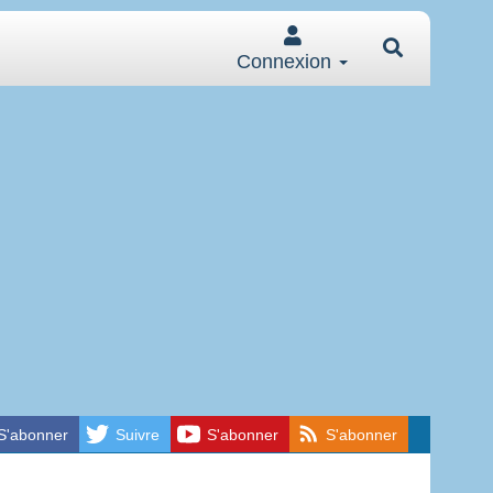
Connexion
S'abonner
Suivre
S'abonner
S'abonner