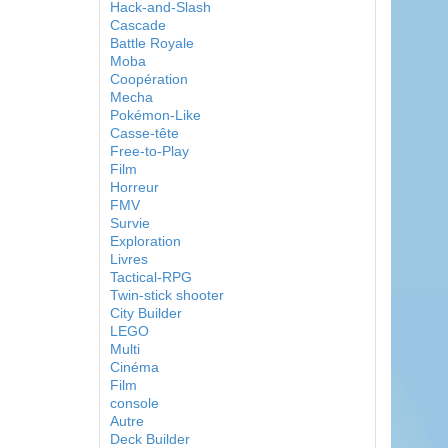
Hack-and-Slash
Cascade
Battle Royale
Moba
Coopération
Mecha
Pokémon-Like
Casse-tête
Free-to-Play
Film
Horreur
FMV
Survie
Exploration
Livres
Tactical-RPG
Twin-stick shooter
City Builder
LEGO
Multi
Cinéma
Film
console
Autre
Deck Builder