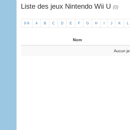
Liste des jeux Nintendo Wii U
(0)
0-9
A
B
C
D
E
F
G
H
I
J
K
L
Nom
Aucun je