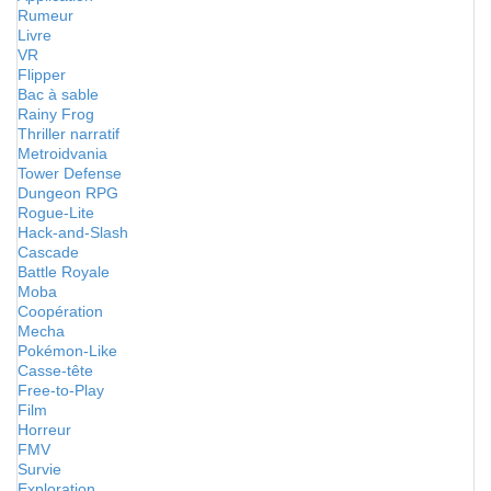
Rumeur
Livre
VR
Flipper
Bac à sable
Rainy Frog
Thriller narratif
Metroidvania
Tower Defense
Dungeon RPG
Rogue-Lite
Hack-and-Slash
Cascade
Battle Royale
Moba
Coopération
Mecha
Pokémon-Like
Casse-tête
Free-to-Play
Film
Horreur
FMV
Survie
Exploration