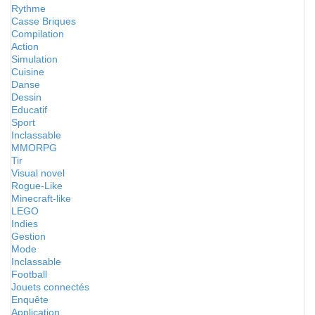
Rythme
Casse Briques
Compilation
Action
Simulation
Cuisine
Danse
Dessin
Educatif
Sport
Inclassable
MMORPG
Tir
Visual novel
Rogue-Like
Minecraft-like
LEGO
Indies
Gestion
Mode
Inclassable
Football
Jouets connectés
Enquête
Application