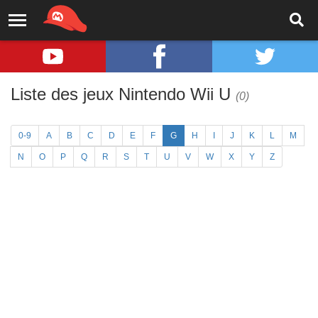
Liste des jeux Nintendo Wii U
(0)
0-9
A
B
C
D
E
F
G
H
I
J
K
L
M
N
O
P
Q
R
S
T
U
V
W
X
Y
Z