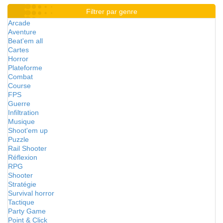
Filtrer par genre
Arcade
Aventure
Beat'em all
Cartes
Horror
Plateforme
Combat
Course
FPS
Guerre
Infiltration
Musique
Shoot'em up
Puzzle
Rail Shooter
Réflexion
RPG
Shooter
Stratégie
Survival horror
Tactique
Party Game
Point & Click