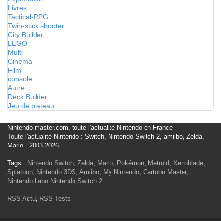
Livres
Tactical-RPG
Twin-stick shooter
City Builder
LEGO
Multi
Cinéma
Film
console
Autre
Deck Builder
Jeu de plateau
Nintendo-master.com, toute l'actualité Nintendo en France
Toute l'actualité Nintendo : Switch, Nintendo Switch 2, amiibo, Zelda,
Mario - 2003-2026
Tags :
Nintendo Switch
,
Zelda
,
Mario
,
Pokémon
,
Metroid
,
Xenoblade
,
Splatoon
,
Nintendo 3DS
,
Amiibo
,
My Nintendo
,
Cartoon Master
,
Nintendo Labo
Nintendo Switch 2
RSS Actu
,
RSS Tests