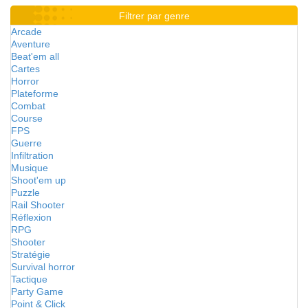
Filtrer par genre
Arcade
Aventure
Beat'em all
Cartes
Horror
Plateforme
Combat
Course
FPS
Guerre
Infiltration
Musique
Shoot'em up
Puzzle
Rail Shooter
Réflexion
RPG
Shooter
Stratégie
Survival horror
Tactique
Party Game
Point & Click