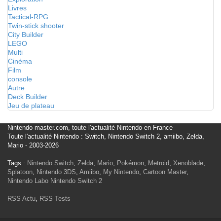
Livres
Tactical-RPG
Twin-stick shooter
City Builder
LEGO
Multi
Cinéma
Film
console
Autre
Deck Builder
Jeu de plateau
Nintendo-master.com, toute l'actualité Nintendo en France
Toute l'actualité Nintendo : Switch, Nintendo Switch 2, amiibo, Zelda,
Mario - 2003-2026
Tags :
Nintendo Switch
,
Zelda
,
Mario
,
Pokémon
,
Metroid
,
Xenoblade
,
Splatoon
,
Nintendo 3DS
,
Amiibo
,
My Nintendo
,
Cartoon Master
,
Nintendo Labo
Nintendo Switch 2
RSS Actu
,
RSS Tests