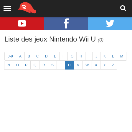
Liste des jeux Nintendo Wii U
(0)
0-9
A
B
C
D
E
F
G
H
I
J
K
L
M
N
O
P
Q
R
S
T
U
V
W
X
Y
Z