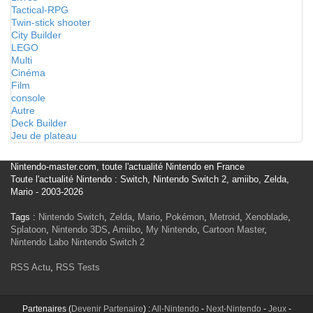
Tactical-RPG
Twin-stick shooter
City Builder
LEGO
Multi
Cinéma
Film
console
Autre
Deck Builder
Jeu de plateau
Nintendo-master.com, toute l'actualité Nintendo en France
Toute l'actualité Nintendo : Switch, Nintendo Switch 2, amiibo, Zelda,
Mario - 2003-2026
Tags :
Nintendo Switch
,
Zelda
,
Mario
,
Pokémon
,
Metroid
,
Xenoblade
,
Splatoon
,
Nintendo 3DS
,
Amiibo
,
My Nintendo
,
Cartoon Master
,
Nintendo Labo
Nintendo Switch 2
RSS Actu
,
RSS Tests
Partenaires (
Devenir Partenaire
) :
All-Nintendo
-
Next-Nintendo
-
Jeux
-