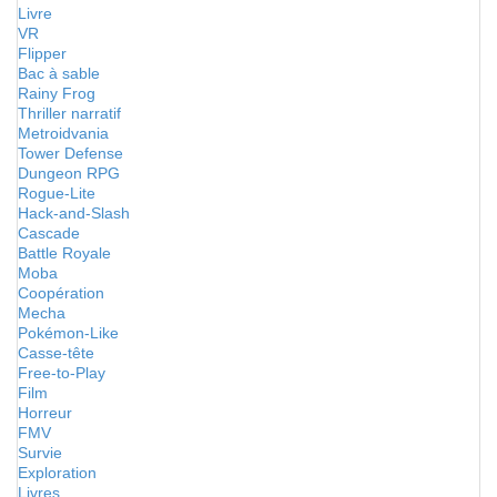
Livre
VR
Flipper
Bac à sable
Rainy Frog
Thriller narratif
Metroidvania
Tower Defense
Dungeon RPG
Rogue-Lite
Hack-and-Slash
Cascade
Battle Royale
Moba
Coopération
Mecha
Pokémon-Like
Casse-tête
Free-to-Play
Film
Horreur
FMV
Survie
Exploration
Livres