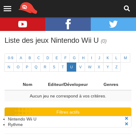
Liste des jeux Nintendo Wii U
(0)
0-9
A
B
C
D
E
F
G
H
I
J
K
L
M
N
O
P
Q
R
S
T
U
V
W
X
Y
Z
Nom
Editeur/Dévelopeur
Genres
Aucun jeu ne correspond à vos critères.
Filtres actifs
Nintendo Wii U
Rythme