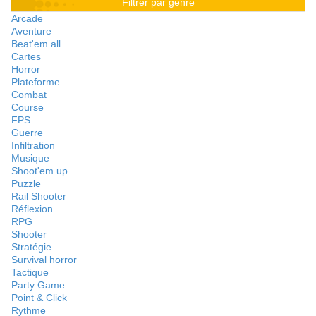
Filtrer par genre
Arcade
Aventure
Beat'em all
Cartes
Horror
Plateforme
Combat
Course
FPS
Guerre
Infiltration
Musique
Shoot'em up
Puzzle
Rail Shooter
Réflexion
RPG
Shooter
Stratégie
Survival horror
Tactique
Party Game
Point & Click
Rythme