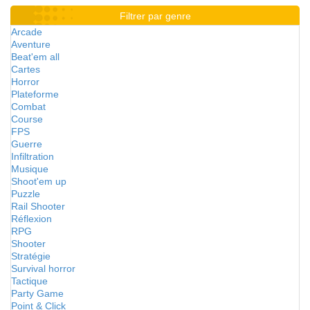
Filtrer par genre
Arcade
Aventure
Beat'em all
Cartes
Horror
Plateforme
Combat
Course
FPS
Guerre
Infiltration
Musique
Shoot'em up
Puzzle
Rail Shooter
Réflexion
RPG
Shooter
Stratégie
Survival horror
Tactique
Party Game
Point & Click