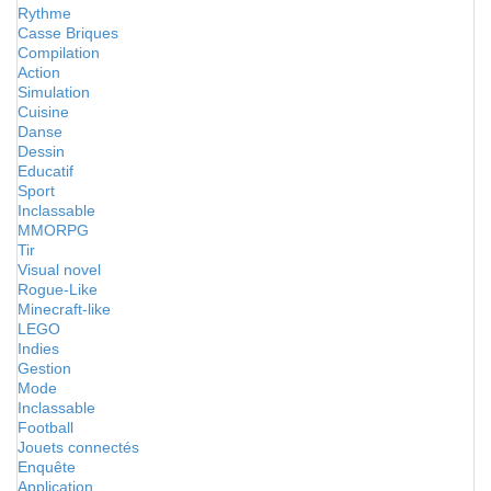
Rythme
Casse Briques
Compilation
Action
Simulation
Cuisine
Danse
Dessin
Educatif
Sport
Inclassable
MMORPG
Tir
Visual novel
Rogue-Like
Minecraft-like
LEGO
Indies
Gestion
Mode
Inclassable
Football
Jouets connectés
Enquête
Application