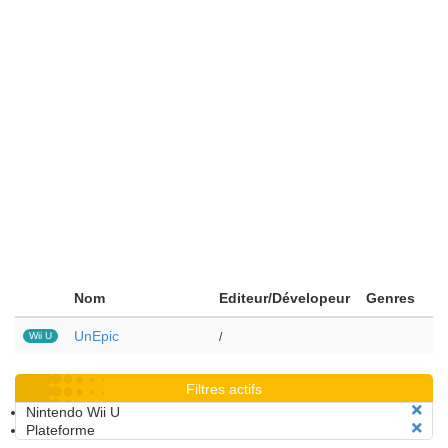
Nom
Editeur/Dévelopeur
Genres
UnEpic
Wii U
/
Filtres actifs
Nintendo Wii U
Plateforme