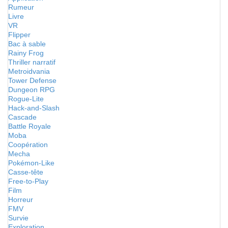
Rumeur
Livre
VR
Flipper
Bac à sable
Rainy Frog
Thriller narratif
Metroidvania
Tower Defense
Dungeon RPG
Rogue-Lite
Hack-and-Slash
Cascade
Battle Royale
Moba
Coopération
Mecha
Pokémon-Like
Casse-tête
Free-to-Play
Film
Horreur
FMV
Survie
Exploration