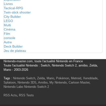
Livres
Tactical-RPG
Twin-stick shooter
City Builder
LEGO
Multi
Cinéma
Film
console
Autre
Deck Builder
Jeu de plateau
Nintendo-master.com, toute l'actualité Nintendo en France
Toute l'actualité Nintendo : Switch, Nintendo Switch 2, amiibo, Zelda,
Mario - 2003-2026
Tags :
Nintendo Switch
,
Zelda
,
Mario
,
Pokémon
,
Metroid
,
Xenoblade
,
Splatoon
,
Nintendo 3DS
,
Amiibo
,
My Nintendo
,
Cartoon Master
,
Nintendo Labo
Nintendo Switch 2
RSS Actu
,
RSS Tests