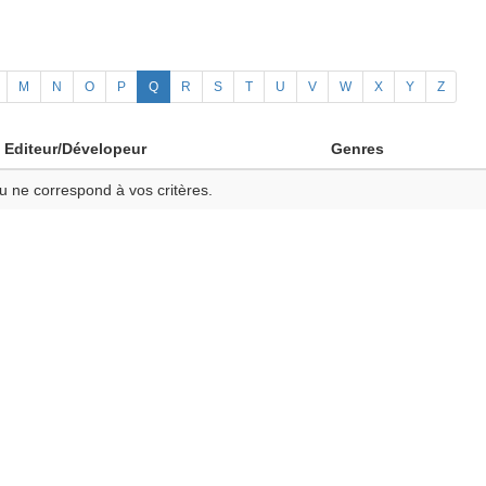
M
N
O
P
Q
R
S
T
U
V
W
X
Y
Z
Editeur/Dévelopeur
Genres
u ne correspond à vos critères.