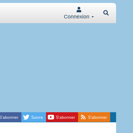
Connexion
S'abonner
Suivre
S'abonner
S'abonner