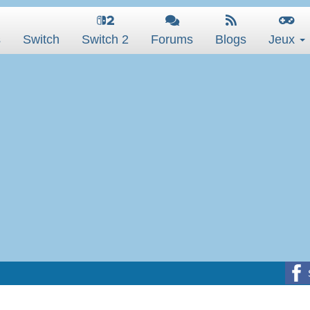
s
Switch
Switch 2
Forums
Blogs
Jeux