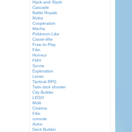
Hack-and-Slash
Cascade
Battle Royale
Moba
Coopération
Mecha
Pokémon-Like
Casse-tête
Free-to-Play
Film
Horreur
FMV
Survie
Exploration
Livres
Tactical-RPG
Twin-stick shooter
City Builder
LEGO
Multi
Cinéma
Film
console
Autre
Deck Builder