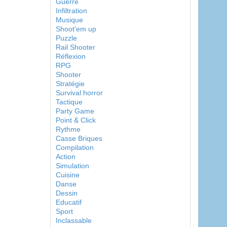
Guerre
Infiltration
Musique
Shoot'em up
Puzzle
Rail Shooter
Réflexion
RPG
Shooter
Stratégie
Survival horror
Tactique
Party Game
Point & Click
Rythme
Casse Briques
Compilation
Action
Simulation
Cuisine
Danse
Dessin
Educatif
Sport
Inclassable