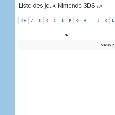
Liste des jeux Nintendo 3DS
(0)
0-9
A
B
C
D
E
F
G
H
I
J
K
L
Nom
Aucun je