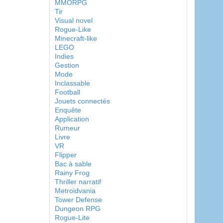
MMORPG
Tir
Visual novel
Rogue-Like
Minecraft-like
LEGO
Indies
Gestion
Mode
Inclassable
Football
Jouets connectés
Enquête
Application
Rumeur
Livre
VR
Flipper
Bac à sable
Rainy Frog
Thriller narratif
Metroidvania
Tower Defense
Dungeon RPG
Rogue-Lite