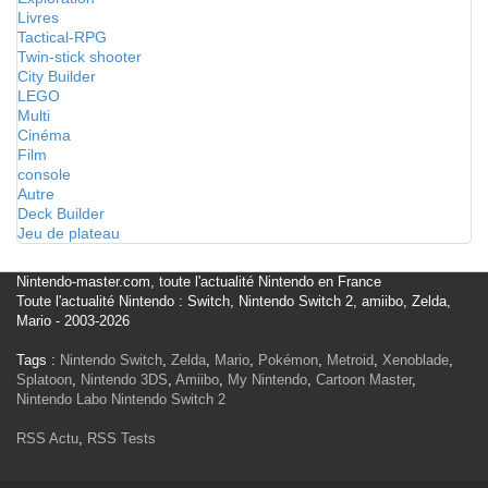
Livres
Tactical-RPG
Twin-stick shooter
City Builder
LEGO
Multi
Cinéma
Film
console
Autre
Deck Builder
Jeu de plateau
Nintendo-master.com, toute l'actualité Nintendo en France
Toute l'actualité Nintendo : Switch, Nintendo Switch 2, amiibo, Zelda,
Mario - 2003-2026
Tags :
Nintendo Switch
,
Zelda
,
Mario
,
Pokémon
,
Metroid
,
Xenoblade
,
Splatoon
,
Nintendo 3DS
,
Amiibo
,
My Nintendo
,
Cartoon Master
,
Nintendo Labo
Nintendo Switch 2
RSS Actu
,
RSS Tests