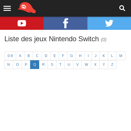
Liste des jeux Nintendo Switch
(0)
0-9
A
B
C
D
E
F
G
H
I
J
K
L
M
N
O
P
Q
R
S
T
U
V
W
X
Y
Z