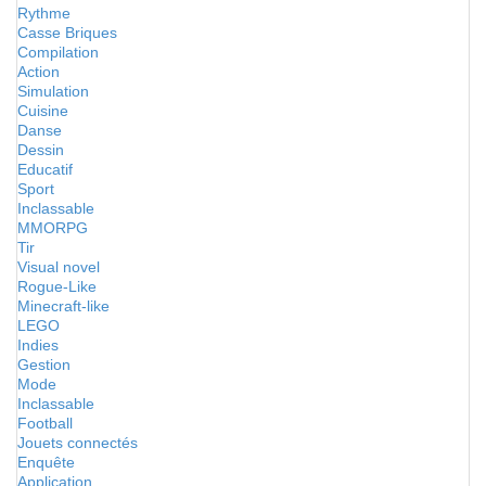
Rythme
Casse Briques
Compilation
Action
Simulation
Cuisine
Danse
Dessin
Educatif
Sport
Inclassable
MMORPG
Tir
Visual novel
Rogue-Like
Minecraft-like
LEGO
Indies
Gestion
Mode
Inclassable
Football
Jouets connectés
Enquête
Application