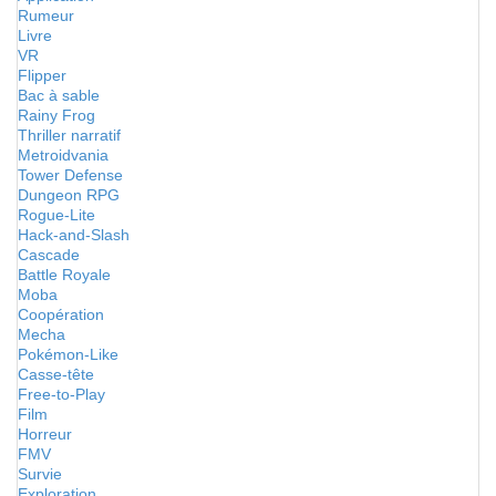
Rumeur
Livre
VR
Flipper
Bac à sable
Rainy Frog
Thriller narratif
Metroidvania
Tower Defense
Dungeon RPG
Rogue-Lite
Hack-and-Slash
Cascade
Battle Royale
Moba
Coopération
Mecha
Pokémon-Like
Casse-tête
Free-to-Play
Film
Horreur
FMV
Survie
Exploration