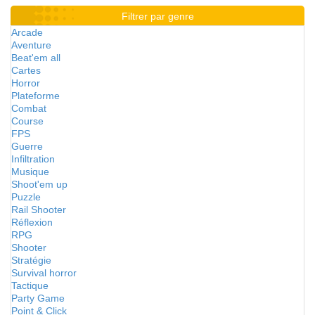
Filtrer par genre
Arcade
Aventure
Beat'em all
Cartes
Horror
Plateforme
Combat
Course
FPS
Guerre
Infiltration
Musique
Shoot'em up
Puzzle
Rail Shooter
Réflexion
RPG
Shooter
Stratégie
Survival horror
Tactique
Party Game
Point & Click