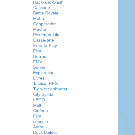
Hack-and-Slash
Cascade
Battle Royale
Moba
Coopération
Mecha
Pokémon-Like
Casse-tête
Free-to-Play
Film
Horreur
FMV
Survie
Exploration
Livres
Tactical-RPG
Twin-stick shooter
City Builder
LEGO
Multi
Cinéma
Film
console
Autre
Deck Builder