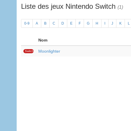
Liste des jeux Nintendo Switch
(1)
0-9
A
B
C
D
E
F
G
H
I
J
K
L
Nom
Moonlighter
Switch