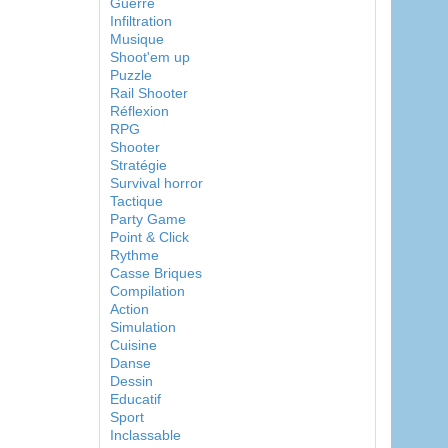
Guerre
Infiltration
Musique
Shoot'em up
Puzzle
Rail Shooter
Réflexion
RPG
Shooter
Stratégie
Survival horror
Tactique
Party Game
Point & Click
Rythme
Casse Briques
Compilation
Action
Simulation
Cuisine
Danse
Dessin
Educatif
Sport
Inclassable