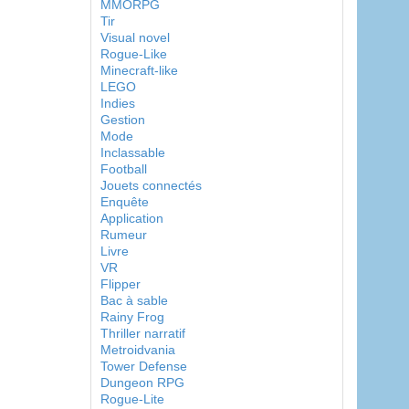
MMORPG
Tir
Visual novel
Rogue-Like
Minecraft-like
LEGO
Indies
Gestion
Mode
Inclassable
Football
Jouets connectés
Enquête
Application
Rumeur
Livre
VR
Flipper
Bac à sable
Rainy Frog
Thriller narratif
Metroidvania
Tower Defense
Dungeon RPG
Rogue-Lite