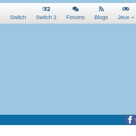
s
Switch
Switch 2
Forums
Blogs
Jeux