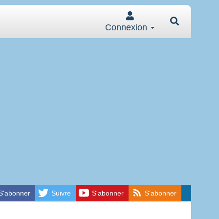
Connexion
S'abonner
Suivre
S'abonner
S'abonner