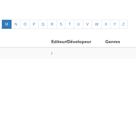
M
N
O
P
Q
R
S
T
U
V
W
X
Y
Z
Editeur/Dévelopeur
Genres
/