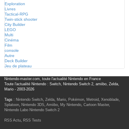
Exploration
Livres
Tactical-RPG
Twin-stick shooter
City Builder
LEGO
Multi
Cinéma
Film
console
Autre
Deck Builder
Jeu de plateau
Nintendo-master.com, toute l'actualité Nintendo en France
Toute l'actualité Nintendo : Switch, Nintendo Switch 2, amiibo, Zelda,
Mario - 2003-2026
Tags :
Nintendo Switch
,
Zelda
,
Mario
,
Pokémon
,
Metroid
,
Xenoblade
,
Splatoon
,
Nintendo 3DS
,
Amiibo
,
My Nintendo
,
Cartoon Master
,
Nintendo Labo
Nintendo Switch 2
RSS Actu
,
RSS Tests