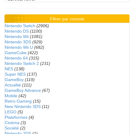
Filtrer par console
Nintendo Switch
(2906)
Nintendo DS
(1100)
Nintendo Wii
(1081)
Nintendo 3DS
(929)
Nintendo Wii U
(682)
GameCube
(422)
Nintendo 64
(315)
Nintendo Switch 2
(231)
NES
(138)
Super NES
(137)
GameBoy
(119)
Actualité
(111)
GameBoy Advance
(67)
Mobile
(42)
Retro-Gaming
(15)
New Nintendo 3DS
(11)
LEGO
(5)
Plateformes
(4)
Cinéma
(3)
Société
(2)
Nintendo 2DS
(1)