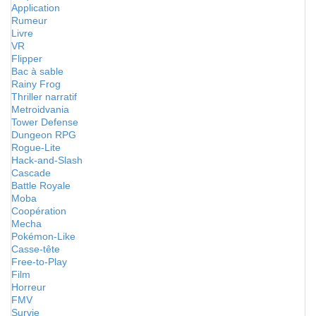
Application
Rumeur
Livre
VR
Flipper
Bac à sable
Rainy Frog
Thriller narratif
Metroidvania
Tower Defense
Dungeon RPG
Rogue-Lite
Hack-and-Slash
Cascade
Battle Royale
Moba
Coopération
Mecha
Pokémon-Like
Casse-tête
Free-to-Play
Film
Horreur
FMV
Survie