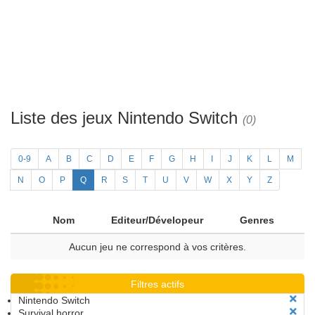
Liste des jeux Nintendo Switch
(0)
0-9
A
B
C
D
E
F
G
H
I
J
K
L
M
N
O
P
Q
R
S
T
U
V
W
X
Y
Z
Nom
Editeur/Dévelopeur
Genres
Aucun jeu ne correspond à vos critères.
Filtres actifs
Nintendo Switch
Survival horror