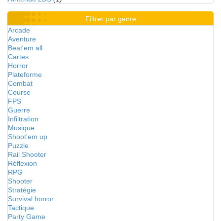
Filtrer par genre
Arcade
Aventure
Beat'em all
Cartes
Horror
Plateforme
Combat
Course
FPS
Guerre
Infiltration
Musique
Shoot'em up
Puzzle
Rail Shooter
Réflexion
RPG
Shooter
Stratégie
Survival horror
Tactique
Party Game