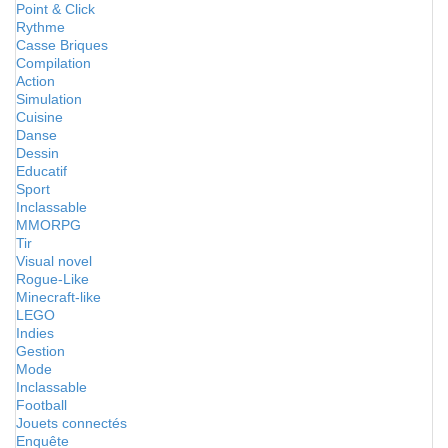
Point & Click
Rythme
Casse Briques
Compilation
Action
Simulation
Cuisine
Danse
Dessin
Educatif
Sport
Inclassable
MMORPG
Tir
Visual novel
Rogue-Like
Minecraft-like
LEGO
Indies
Gestion
Mode
Inclassable
Football
Jouets connectés
Enquête