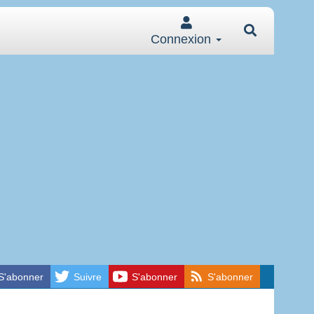
Connexion
S'abonner
Suivre
S'abonner
S'abonner