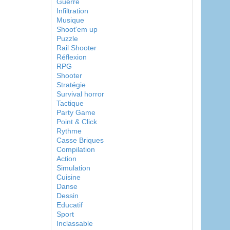
Guerre
Infiltration
Musique
Shoot'em up
Puzzle
Rail Shooter
Réflexion
RPG
Shooter
Stratégie
Survival horror
Tactique
Party Game
Point & Click
Rythme
Casse Briques
Compilation
Action
Simulation
Cuisine
Danse
Dessin
Educatif
Sport
Inclassable