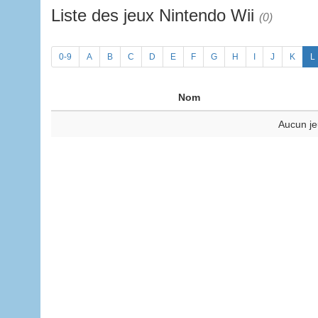
Liste des jeux Nintendo Wii
(0)
0-9
A
B
C
D
E
F
G
H
I
J
K
L
Nom
Aucun je