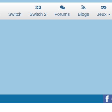
s
Switch
Switch 2
Forums
Blogs
Jeux