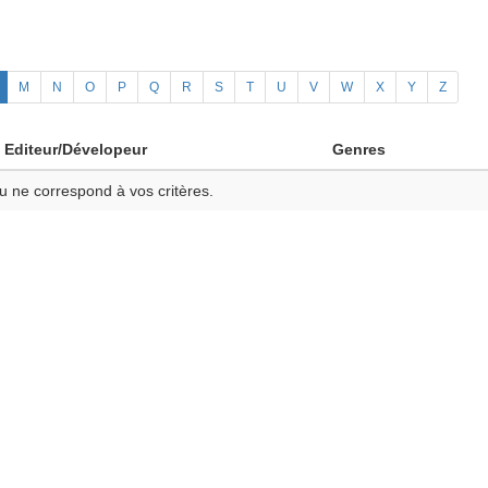
M
N
O
P
Q
R
S
T
U
V
W
X
Y
Z
Editeur/Dévelopeur
Genres
u ne correspond à vos critères.