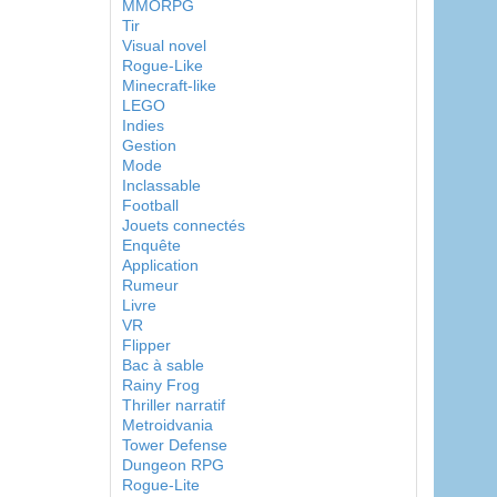
MMORPG
Tir
Visual novel
Rogue-Like
Minecraft-like
LEGO
Indies
Gestion
Mode
Inclassable
Football
Jouets connectés
Enquête
Application
Rumeur
Livre
VR
Flipper
Bac à sable
Rainy Frog
Thriller narratif
Metroidvania
Tower Defense
Dungeon RPG
Rogue-Lite