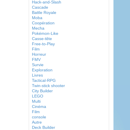
Hack-and-Slash
Cascade
Battle Royale
Moba
Coopération
Mecha
Pokémon-Like
Casse-tête
Free-to-Play
Film
Horreur
FMV
Survie
Exploration
Livres
Tactical-RPG
Twin-stick shooter
City Builder
LEGO
Multi
Cinéma
Film
console
Autre
Deck Builder