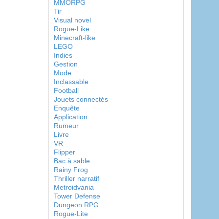
MMORPG
Tir
Visual novel
Rogue-Like
Minecraft-like
LEGO
Indies
Gestion
Mode
Inclassable
Football
Jouets connectés
Enquête
Application
Rumeur
Livre
VR
Flipper
Bac à sable
Rainy Frog
Thriller narratif
Metroidvania
Tower Defense
Dungeon RPG
Rogue-Lite