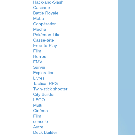
Hack-and-Slash
Cascade
Battle Royale
Moba
Coopération
Mecha
Pokémon-Like
Casse-tête
Free-to-Play
Film
Horreur
FMV
Survie
Exploration
Livres
Tactical-RPG
Twin-stick shooter
City Builder
LEGO
Multi
Cinéma
Film
console
Autre
Deck Builder