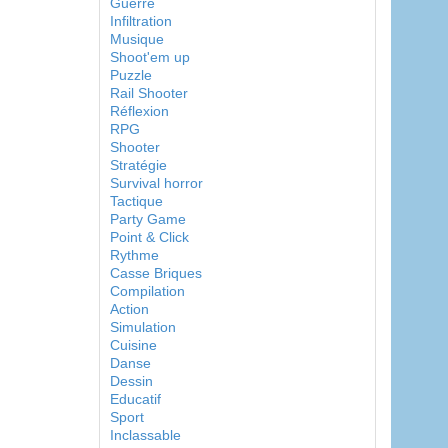
Guerre
Infiltration
Musique
Shoot'em up
Puzzle
Rail Shooter
Réflexion
RPG
Shooter
Stratégie
Survival horror
Tactique
Party Game
Point & Click
Rythme
Casse Briques
Compilation
Action
Simulation
Cuisine
Danse
Dessin
Educatif
Sport
Inclassable