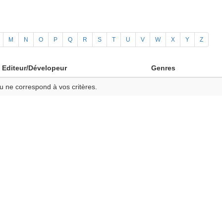
M
N
O
P
Q
R
S
T
U
V
W
X
Y
Z
Editeur/Dévelopeur
Genres
u ne correspond à vos critères.