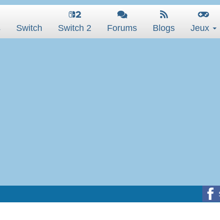
s
Switch
Switch 2
Forums
Blogs
Jeux