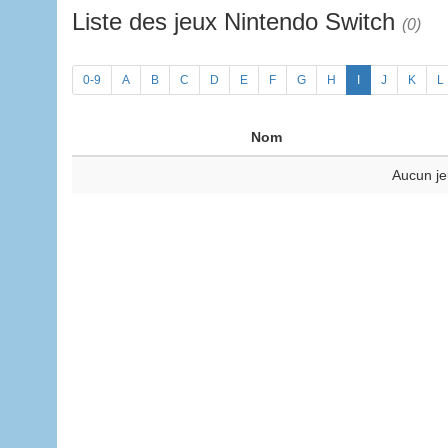
Liste des jeux Nintendo Switch
(0)
0-9
A
B
C
D
E
F
G
H
I
J
K
L
Nom
Aucun je