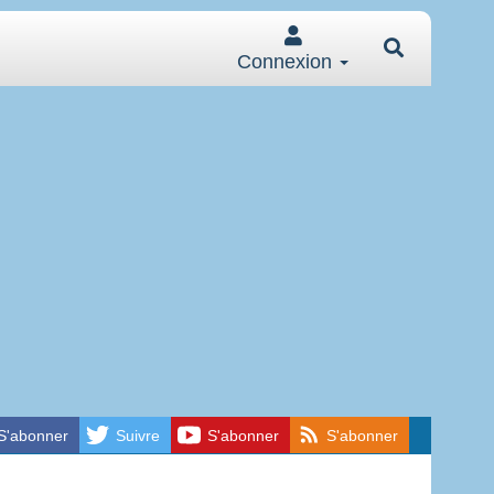
Connexion
S'abonner
Suivre
S'abonner
S'abonner