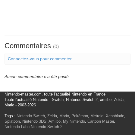
Commentaires
(0)
Connectez-vous pour commenter
Aucun commentaire n'a été posté.
Nintendo-master.com, toute l'actualité Nintendo en France
Toute l'actualité Nintendo : Switch, Nintendo Switch 2, amiibo, Zelda,
Mario - 2003-2026
Tags :
Nintendo Switch
,
Zelda
,
Mario
,
Pokémon
,
Metroid
,
Xenoblade
,
Splatoon
,
Nintendo 3DS
,
Amiibo
,
My Nintendo
,
Cartoon Master
,
Nintendo Labo
Nintendo Switch 2