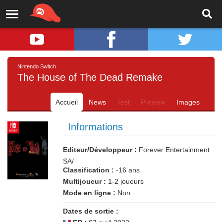
Nintendo Switch
The House of The Dead Remake
Accueil
News
Test
Preview
Images
Informations
Editeur/Développeur :
Forever Entertainment
SA/
Classification :
-16 ans
Multijoueur :
1-2 joueurs
Mode en ligne :
Non
Dates de sortie :