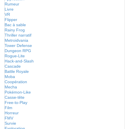
Rumeur
Livre
VR
Flipper
Bac à sable
Rainy Frog
Thriller narratif
Metroidvania
Tower Defense
Dungeon RPG
Rogue-Lite
Hack-and-Slash
Cascade
Battle Royale
Moba
Coopération
Mecha
Pokémon-Like
Casse-tête
Free-to-Play
Film
Horreur
FMV
Survie
Exploration