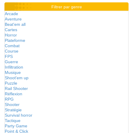
Filtrer par genre
Arcade
Aventure
Beat'em all
Cartes
Horror
Plateforme
Combat
Course
FPS
Guerre
Infiltration
Musique
Shoot'em up
Puzzle
Rail Shooter
Réflexion
RPG
Shooter
Stratégie
Survival horror
Tactique
Party Game
Point & Click