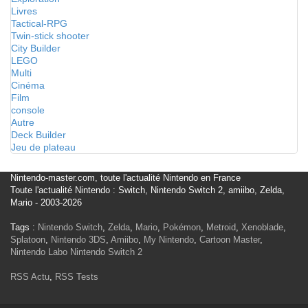
Livres
Tactical-RPG
Twin-stick shooter
City Builder
LEGO
Multi
Cinéma
Film
console
Autre
Deck Builder
Jeu de plateau
Nintendo-master.com, toute l'actualité Nintendo en France
Toute l'actualité Nintendo : Switch, Nintendo Switch 2, amiibo, Zelda,
Mario - 2003-2026
Tags :
Nintendo Switch
,
Zelda
,
Mario
,
Pokémon
,
Metroid
,
Xenoblade
,
Splatoon
,
Nintendo 3DS
,
Amiibo
,
My Nintendo
,
Cartoon Master
,
Nintendo Labo
Nintendo Switch 2
RSS Actu
,
RSS Tests