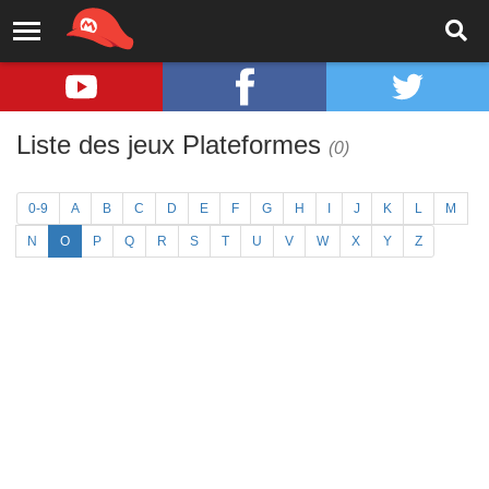
Liste des jeux Plateformes
(0)
0-9
A
B
C
D
E
F
G
H
I
J
K
L
M
N
O
P
Q
R
S
T
U
V
W
X
Y
Z