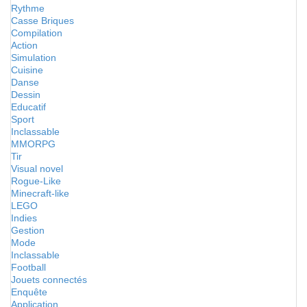
Rythme
Casse Briques
Compilation
Action
Simulation
Cuisine
Danse
Dessin
Educatif
Sport
Inclassable
MMORPG
Tir
Visual novel
Rogue-Like
Minecraft-like
LEGO
Indies
Gestion
Mode
Inclassable
Football
Jouets connectés
Enquête
Application