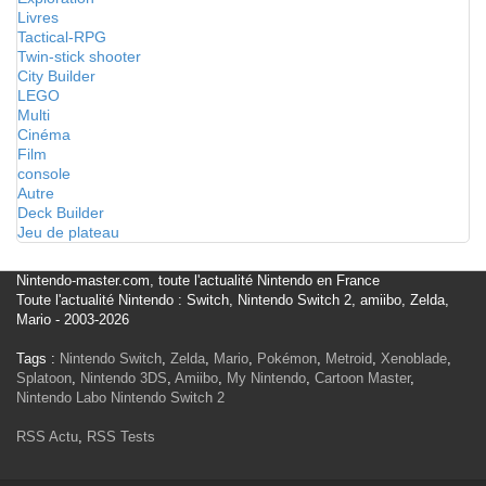
Livres
Tactical-RPG
Twin-stick shooter
City Builder
LEGO
Multi
Cinéma
Film
console
Autre
Deck Builder
Jeu de plateau
Nintendo-master.com, toute l'actualité Nintendo en France
Toute l'actualité Nintendo : Switch, Nintendo Switch 2, amiibo, Zelda,
Mario - 2003-2026
Tags :
Nintendo Switch
,
Zelda
,
Mario
,
Pokémon
,
Metroid
,
Xenoblade
,
Splatoon
,
Nintendo 3DS
,
Amiibo
,
My Nintendo
,
Cartoon Master
,
Nintendo Labo
Nintendo Switch 2
RSS Actu
,
RSS Tests