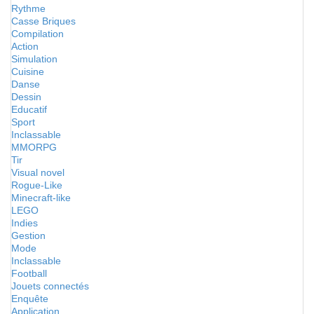
Rythme
Casse Briques
Compilation
Action
Simulation
Cuisine
Danse
Dessin
Educatif
Sport
Inclassable
MMORPG
Tir
Visual novel
Rogue-Like
Minecraft-like
LEGO
Indies
Gestion
Mode
Inclassable
Football
Jouets connectés
Enquête
Application