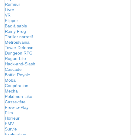
Rumeur
Livre
VR
Flipper
Bac à sable
Rainy Frog
Thriller narratif
Metroidvania
Tower Defense
Dungeon RPG
Rogue-Lite
Hack-and-Slash
Cascade
Battle Royale
Moba
Coopération
Mecha
Pokémon-Like
Casse-tête
Free-to-Play
Film
Horreur
FMV
Survie
Exploration