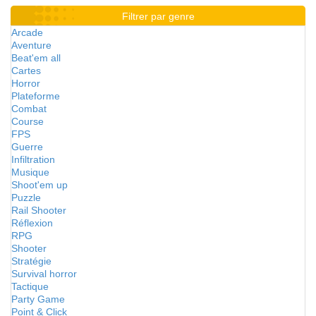
Filtrer par genre
Arcade
Aventure
Beat'em all
Cartes
Horror
Plateforme
Combat
Course
FPS
Guerre
Infiltration
Musique
Shoot'em up
Puzzle
Rail Shooter
Réflexion
RPG
Shooter
Stratégie
Survival horror
Tactique
Party Game
Point & Click