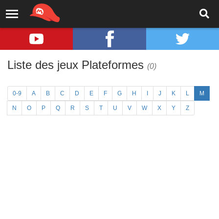
Liste des jeux Plateformes
(0)
0-9
A
B
C
D
E
F
G
H
I
J
K
L
M
N
O
P
Q
R
S
T
U
V
W
X
Y
Z