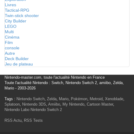
Livres
Tactical-RPG
Twin-stick shooter
City Builder
LEGO
Multi
Cinéma
Film
console
Autre
Deck Builder
Jeu de plateau
Nintendo-master.com, toute l'actualité Nintendo en France
Toute l'actualité Nintendo : Switch, Nintendo Switch 2, amiibo, Zelda,
Mario - 2003-2026
Tags :
Nintendo Switch
,
Zelda
,
Mario
,
Pokémon
,
Metroid
,
Xenoblade
,
Splatoon
,
Nintendo 3DS
,
Amiibo
,
My Nintendo
,
Cartoon Master
,
Nintendo Labo
Nintendo Switch 2
RSS Actu
,
RSS Tests