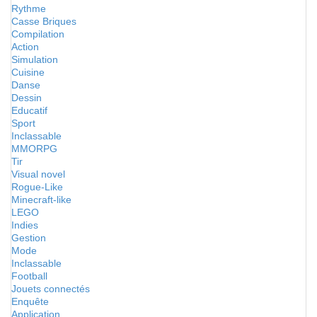
Rythme
Casse Briques
Compilation
Action
Simulation
Cuisine
Danse
Dessin
Educatif
Sport
Inclassable
MMORPG
Tir
Visual novel
Rogue-Like
Minecraft-like
LEGO
Indies
Gestion
Mode
Inclassable
Football
Jouets connectés
Enquête
Application