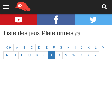
Liste des jeux Plateformes
(0)
0-9
A
B
C
D
E
F
G
H
I
J
K
L
M
N
O
P
Q
R
S
T
U
V
W
X
Y
Z