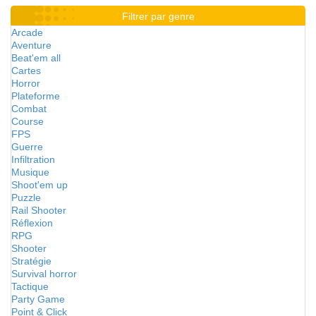
Filtrer par genre
Arcade
Aventure
Beat'em all
Cartes
Horror
Plateforme
Combat
Course
FPS
Guerre
Infiltration
Musique
Shoot'em up
Puzzle
Rail Shooter
Réflexion
RPG
Shooter
Stratégie
Survival horror
Tactique
Party Game
Point & Click