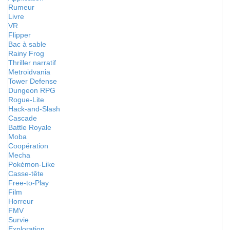
Rumeur
Livre
VR
Flipper
Bac à sable
Rainy Frog
Thriller narratif
Metroidvania
Tower Defense
Dungeon RPG
Rogue-Lite
Hack-and-Slash
Cascade
Battle Royale
Moba
Coopération
Mecha
Pokémon-Like
Casse-tête
Free-to-Play
Film
Horreur
FMV
Survie
Exploration