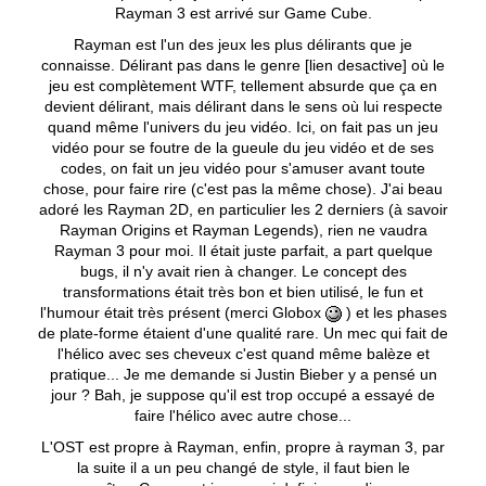
Rayman 3 est arrivé sur Game Cube.
Rayman est l'un des jeux les plus délirants que je
connaisse. Délirant pas dans le genre [lien desactive] où le
jeu est complètement WTF, tellement absurde que ça en
devient délirant, mais délirant dans le sens où lui respecte
quand même l'univers du jeu vidéo. Ici, on fait pas un jeu
vidéo pour se foutre de la gueule du jeu vidéo et de ses
codes, on fait un jeu vidéo pour s'amuser avant toute
chose, pour faire rire (c'est pas la même chose). J'ai beau
adoré les Rayman 2D, en particulier les 2 derniers (à savoir
Rayman Origins et Rayman Legends), rien ne vaudra
Rayman 3 pour moi. Il était juste parfait, a part quelque
bugs, il n'y avait rien à changer. Le concept des
transformations était très bon et bien utilisé, le fun et
l'humour était très présent (merci Globox
) et les phases
de plate-forme étaient d'une qualité rare. Un mec qui fait de
l'hélico avec ses cheveux c'est quand même balèze et
pratique... Je me demande si Justin Bieber y a pensé un
jour ? Bah, je suppose qu'il est trop occupé a essayé de
faire l'hélico avec autre chose...
L'OST est propre à Rayman, enfin, propre à rayman 3, par
la suite il a un peu changé de style, il faut bien le