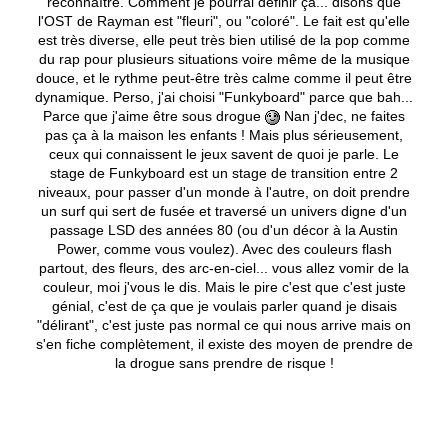
reconnaître. Comment je pourrai definir ça... disons que
l'OST de Rayman est "fleuri", ou "coloré". Le fait est qu'elle
est très diverse, elle peut très bien utilisé de la pop comme
du rap pour plusieurs situations voire même de la musique
douce, et le rythme peut-être très calme comme il peut être
dynamique. Perso, j'ai choisi "Funkyboard" parce que bah...
Parce que j'aime être sous drogue
Nan j'dec, ne faites
pas ça à la maison les enfants ! Mais plus sérieusement,
ceux qui connaissent le jeux savent de quoi je parle. Le
stage de Funkyboard est un stage de transition entre 2
niveaux, pour passer d'un monde à l'autre, on doit prendre
un surf qui sert de fusée et traversé un univers digne d'un
passage LSD des années 80 (ou d'un décor à la Austin
Power, comme vous voulez). Avec des couleurs flash
partout, des fleurs, des arc-en-ciel... vous allez vomir de la
couleur, moi j'vous le dis. Mais le pire c'est que c'est juste
génial, c'est de ça que je voulais parler quand je disais
"délirant", c'est juste pas normal ce qui nous arrive mais on
s'en fiche complètement, il existe des moyen de prendre de
la drogue sans prendre de risque !