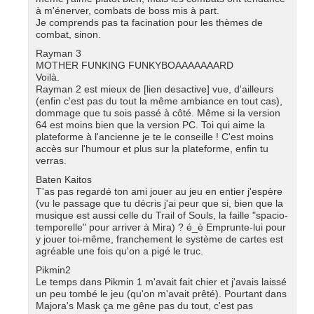
à m'énerver, combats de boss mis à part.
Je comprends pas ta facination pour les thèmes de
combat, sinon.
Rayman 3
MOTHER FUNKING FUNKYBOAAAAAAARD
Voilà.
Rayman 2 est mieux de [lien desactive] vue, d'ailleurs
(enfin c'est pas du tout la même ambiance en tout cas),
dommage que tu sois passé à côté. Même si la version
64 est moins bien que la version PC. Toi qui aime la
plateforme à l'ancienne je te le conseille ! C'est moins
accès sur l'humour et plus sur la plateforme, enfin tu
verras.
Baten Kaitos
T'as pas regardé ton ami jouer au jeu en entier j'espère
(vu le passage que tu décris j'ai peur que si, bien que la
musique est aussi celle du Trail of Souls, la faille "spacio-
temporelle" pour arriver à Mira) ? é_è Emprunte-lui pour
y jouer toi-même, franchement le système de cartes est
agréable une fois qu'on a pigé le truc.
Pikmin2
Le temps dans Pikmin 1 m'avait fait chier et j'avais laissé
un peu tombé le jeu (qu'on m'avait prêté). Pourtant dans
Majora's Mask ça me gêne pas du tout, c'est pas