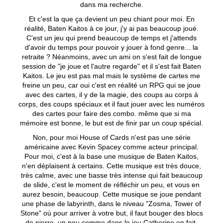
dans ma recherche.
Et c'est la que ça devient un peu chiant pour moi. En
réalité, Baten Kaitos à ce jour, j'y ai pas beaucoup joué.
C'est un jeu qui prend beaucoup de temps et j'attends
d'avoir du temps pour pouvoir y jouer à fond genre... la
retraite ? Néanmoins, avec un ami on s'est fait de longue
session de "je joue et l'autre regarde" et il s'est fait Baten
Kaitos. Le jeu est pas mal mais le système de cartes me
freine un peu, car oui c'est en réalité un RPG qui se joue
avec des cartes, il y de la magie, des coups au corps à
corps, des coups spéciaux et il faut jouer avec les numéros
des cartes pour faire des combo. même que si ma
mémoire est bonne, le but est de finir par un coup spécial.
Non, pour moi House of Cards n'est pas une série
américaine avec Kevin Spacey comme acteur principal.
Pour moi, c'est à la base une musique de Baten Kaitos,
n'en déplaisent à certains. Cette musique est très douce,
très calme, avec une basse très intense qui fait beaucoup
de slide, c'est le moment de réfléchir un peu, et vous en
aurez besoin, beaucoup. Cette musique se joue pendant
une phase de labyrinth, dans le niveau "Zosma, Tower of
Stone" où pour arriver à votre but, il faut bouger des blocs
de pierre, un peu comme dans le jeu Catherine en fait.