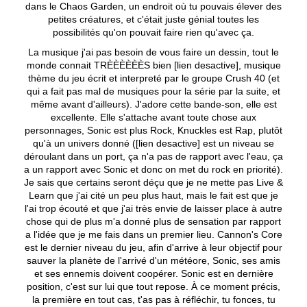
dans le Chaos Garden, un endroit où tu pouvais élever des
petites créatures, et c'était juste génial toutes les
possibilités qu'on pouvait faire rien qu'avec ça.
La musique j'ai pas besoin de vous faire un dessin, tout le
monde connait TRÈÈÈÈÈÈS bien [lien desactive], musique
thème du jeu écrit et interpreté par le groupe Crush 40 (et
qui a fait pas mal de musiques pour la série par la suite, et
même avant d'ailleurs). J'adore cette bande-son, elle est
excellente. Elle s'attache avant toute chose aux
personnages, Sonic est plus Rock, Knuckles est Rap, plutôt
qu'à un univers donné ([lien desactive] est un niveau se
déroulant dans un port, ça n'a pas de rapport avec l'eau, ça
a un rapport avec Sonic et donc on met du rock en priorité).
Je sais que certains seront déçu que je ne mette pas Live &
Learn que j'ai cité un peu plus haut, mais le fait est que je
l'ai trop écouté et que j'ai très envie de laisser place à autre
chose qui de plus m'a donné plus de sensation par rapport
a l'idée que je me fais dans un premier lieu. Cannon's Core
est le dernier niveau du jeu, afin d'arrive à leur objectif pour
sauver la planète de l'arrivé d'un météore, Sonic, ses amis
et ses ennemis doivent coopérer. Sonic est en dernière
position, c'est sur lui que tout repose. À ce moment précis,
la première en tout cas, t'as pas à réfléchir, tu fonces, tu