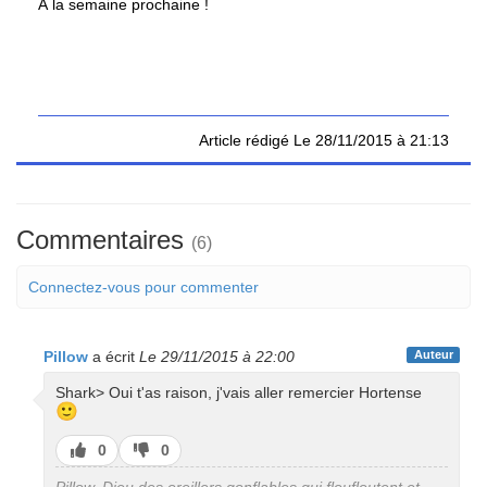
À la semaine prochaine !
Article rédigé Le 28/11/2015 à 21:13
Commentaires
(6)
Connectez-vous pour commenter
Pillow
a écrit
Le 29/11/2015 à 22:00
Auteur
Shark> Oui t'as raison, j'vais aller remercier Hortense
🙂
J’aime
J’aime
0
0
pas
Pillow, Dieu des oreillers gonflables qui floufloutent et