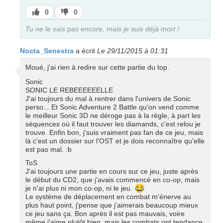
J’aime
J’aime
0
0
pas
Tu ne le sais pas encore, mais je suis déjà mort !
Nocta_Senestra
a écrit
Le 29/11/2015 à 01:31
Moué, j'ai rien à redire sur cette partie du top.
Sonic
SONIC LE REBEEEEEELLE
J'ai toujours du mal à rentrer dans l'univers de Sonic
perso... Et Sonic Adventure 2 Battle qu'on vend comme
le meilleur Sonic 3D ne déroge pas à la règle, à part les
séquences où il faut trouver les diamands, c'est relou je
trouve. Enfin bon, j'suis vraiment pas fan de ce jeu, mais
là c'est un dossier sur l'OST et je dois reconnaître qu'elle
est pas mal. :b
ToS
J'ai toujours une partie en cours sur ce jeu, juste après
le début du CD2, que j'avais commencé en co-op, mais
😂
je n'ai plus ni mon co-op, ni le jeu.
Le système de déplacement en combat m'énerve au
plus haut point, j'pense que j'aimerais beaucoup mieux
ce jeu sans ça. Bon après il est pas mauvais, voire
même j'aime plutôt bien, mais les combats ont tendance