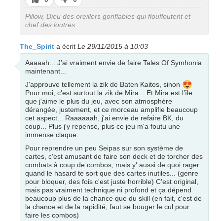
pas
Pillow, Dieu des oreillers gonflables qui floufloutent et
chef des loutres
The_Spirit
a écrit
Le 29/11/2015 à 10:03
Aaaaah... J'ai vraiment envie de faire Tales Of Symhonia
maintenant...
😍
J'approuve tellement la zik de Baten Kaitos, sinon
Pour moi, c'est surtout la zik de Mira... Et Mira est l’île
que j'aime le plus du jeu, avec son atmosphère
dérangée, justement, et ce morceau amplifie beaucoup
cet aspect... Raaaaaah, j'ai envie de refaire BK, du
coup... Plus j'y repense, plus ce jeu m'a foutu une
immense claque.
Pour reprendre un peu Seipas sur son système de
cartes, c'est amusant de faire son deck et de torcher des
combats à coup de combos, mais y' aussi de quoi rager
quand le hasard te sort que des cartes inutiles... (genre
pour bloquer, des fois c'est juste horrible) C'est original,
mais pas vraiment technique ni profond et ça dépend
beaucoup plus de la chance que du skill (en fait, c'est de
la chance et de la rapidité, faut se bouger le cul pour
faire les combos)