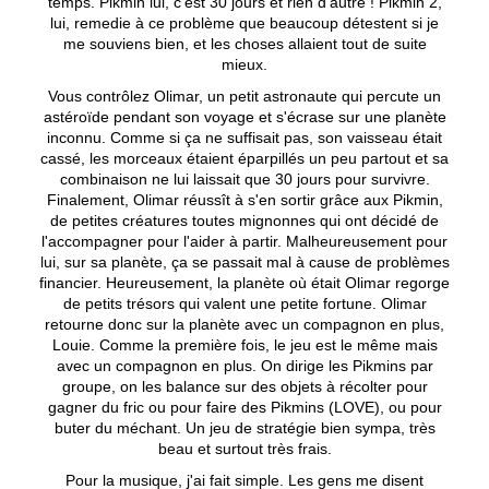
temps. Pikmin lui, c'est 30 jours et rien d'autre ! Pikmin 2,
lui, remedie à ce problème que beaucoup détestent si je
me souviens bien, et les choses allaient tout de suite
mieux.
Vous contrôlez Olimar, un petit astronaute qui percute un
astéroïde pendant son voyage et s'écrase sur une planète
inconnu. Comme si ça ne suffisait pas, son vaisseau était
cassé, les morceaux étaient éparpillés un peu partout et sa
combinaison ne lui laissait que 30 jours pour survivre.
Finalement, Olimar réussît à s'en sortir grâce aux Pikmin,
de petites créatures toutes mignonnes qui ont décidé de
l'accompagner pour l'aider à partir. Malheureusement pour
lui, sur sa planète, ça se passait mal à cause de problèmes
financier. Heureusement, la planète où était Olimar regorge
de petits trésors qui valent une petite fortune. Olimar
retourne donc sur la planète avec un compagnon en plus,
Louie. Comme la première fois, le jeu est le même mais
avec un compagnon en plus. On dirige les Pikmins par
groupe, on les balance sur des objets à récolter pour
gagner du fric ou pour faire des Pikmins (LOVE), ou pour
buter du méchant. Un jeu de stratégie bien sympa, très
beau et surtout très frais.
Pour la musique, j'ai fait simple. Les gens me disent