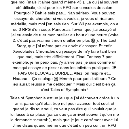
que moi (mais j't'aime quand même <3 ). La ou j'ai souvent
été difficile, c'est pour les RPG sur consoles de salon.
Pourquoi ? Bah je sais pas... Nan sérieux. Vous pouvez
essayer de chercher si vous voulez, je vous offrirai une
médaille, mais moi j'en sais rien. Sur Wii par exemple, on a
eu 3 RPG d'un coup. Pandora's Tower, que j'ai essayé et
j'ai eu envie de tuer mon oreiller au bout d'une heure (voire
2, c'était pas vraiment mon oreiller en plus
). The Last
Story, que j'ai même pas eu envie d'essayer. Et enfin
Xenoblades Chronicles où j'essaye de m'y faire tant bien
que mal, mais très difficilement. Final Fantasy 7 par
exemple, je ne peux pas, j'y arrive pas, je suis comme un
mec qui essaye de pisser dans les toilettes publiques, JE
FAIS UN BLOCAGE BORDEL. Allez, on respire et...
Haaaaa... Ça soulage
Mmmh pourquoi d'ailleurs ? Ce
jeu aurait réussi à me débloquer ? Mais oui c'est bien ça,
c'est Tales of Symphonia !
Tales of Symphonia est un jeu que j'ai découvert grâce à un
ami, parce qu'il était trop nul pour avancer tout seul, et
quand je dis tout seul, ça veut pas dire qu'il voulait que je
lui fasse à sa place (parce que ça arrivait souvent qu'on me
le demande :neutral: ), mais que je joue carrément avec lui.
J'me disais quand même que c'était un peu con, un RPG