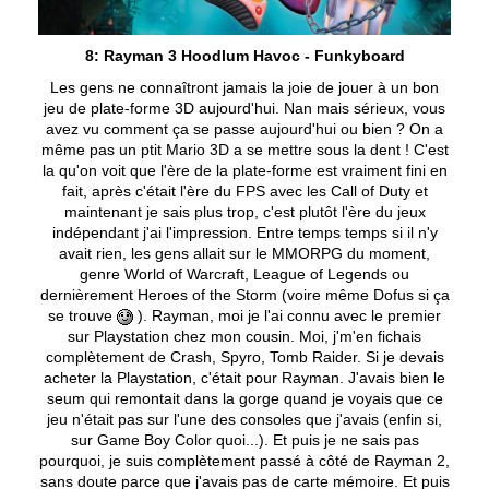
8: Rayman 3 Hoodlum Havoc - Funkyboard
Les gens ne connaîtront jamais la joie de jouer à un bon
jeu de plate-forme 3D aujourd'hui. Nan mais sérieux, vous
avez vu comment ça se passe aujourd'hui ou bien ? On a
même pas un ptit Mario 3D a se mettre sous la dent ! C'est
la qu'on voit que l'ère de la plate-forme est vraiment fini en
fait, après c'était l'ère du FPS avec les Call of Duty et
maintenant je sais plus trop, c'est plutôt l'ère du jeux
indépendant j'ai l'impression. Entre temps temps si il n'y
avait rien, les gens allait sur le MMORPG du moment,
genre World of Warcraft, League of Legends ou
dernièrement Heroes of the Storm (voire même Dofus si ça
se trouve
). Rayman, moi je l'ai connu avec le premier
sur Playstation chez mon cousin. Moi, j'm'en fichais
complètement de Crash, Spyro, Tomb Raider. Si je devais
acheter la Playstation, c'était pour Rayman. J'avais bien le
seum qui remontait dans la gorge quand je voyais que ce
jeu n'était pas sur l'une des consoles que j'avais (enfin si,
sur Game Boy Color quoi...). Et puis je ne sais pas
pourquoi, je suis complètement passé à côté de Rayman 2,
sans doute parce que j'avais pas de carte mémoire. Et puis