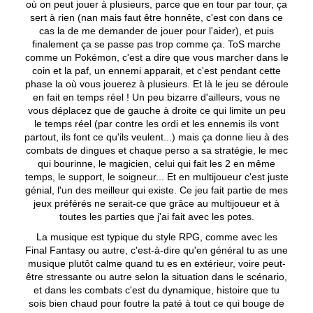
où on peut jouer à plusieurs, parce que en tour par tour, ça
sert à rien (nan mais faut être honnête, c'est con dans ce
cas la de me demander de jouer pour l'aider), et puis
finalement ça se passe pas trop comme ça. ToS marche
comme un Pokémon, c'est a dire que vous marcher dans le
coin et la paf, un ennemi apparait, et c'est pendant cette
phase la où vous jouerez à plusieurs. Et là le jeu se déroule
en fait en temps réel ! Un peu bizarre d'ailleurs, vous ne
vous déplacez que de gauche à droite ce qui limite un peu
le temps réel (par contre les ordi et les ennemis ils vont
partout, ils font ce qu'ils veulent...) mais ça donne lieu à des
combats de dingues et chaque perso a sa stratégie, le mec
qui bourinne, le magicien, celui qui fait les 2 en même
temps, le support, le soigneur... Et en multijoueur c'est juste
génial, l'un des meilleur qui existe. Ce jeu fait partie de mes
jeux préférés ne serait-ce que grâce au multijoueur et à
toutes les parties que j'ai fait avec les potes.
La musique est typique du style RPG, comme avec les
Final Fantasy ou autre, c'est-à-dire qu'en général tu as une
musique plutôt calme quand tu es en extérieur, voire peut-
être stressante ou autre selon la situation dans le scénario,
et dans les combats c'est du dynamique, histoire que tu
sois bien chaud pour foutre la paté à tout ce qui bouge de