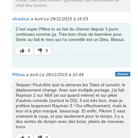
chef des loutres
sharkun
a écrit
Le 29/11/2015 à 16:03
C'est super Pillow tu as fait du chemin depuis 3 jours
continues comme ça. Très bon choix de bannière pour
Sonic au fait le mec qui t'a conseillé est un Dieu. Bisous.
J’aime
J’aime
0
0
pas
-
Pillow
a écrit
Le 29/11/2015 à 10:44
Auteur
Seipas> Peut-être que tu aimeras les Tales of suivant, le
déplacement change. Avec son multiple portage, j'ai fait
Rayman 2 sur N64 (et oui quand même) et sur plein
d'autres console (surtout la DS). Il est très bon, mais je
préfère largement Rayman 3 ! Oui effectivement, mais la
tour m'a plus marqué, beaucoup. Et enfin, Pikmin 2 vaut
vraiment le coup, et pas seulement pour le temps, il y a
des sortes de donjon avec des boss, pleins de nouveau
trucs
J’aime
J’aime
0
0