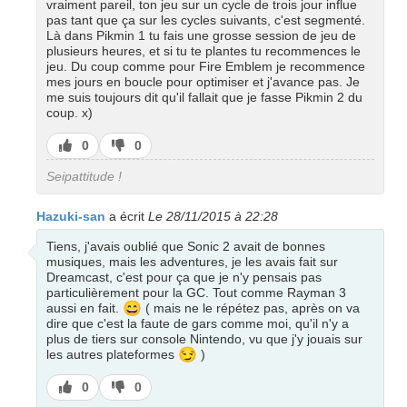
vraiment pareil, ton jeu sur un cycle de trois jour influe
pas tant que ça sur les cycles suivants, c'est segmenté.
Là dans Pikmin 1 tu fais une grosse session de jeu de
plusieurs heures, et si tu te plantes tu recommences le
jeu. Du coup comme pour Fire Emblem je recommence
mes jours en boucle pour optimiser et j'avance pas. Je
me suis toujours dit qu'il fallait que je fasse Pikmin 2 du
coup. x)
J’aime
J’aime
0
0
pas
Seipattitude !
Hazuki-san
a écrit
Le 28/11/2015 à 22:28
Tiens, j'avais oublié que Sonic 2 avait de bonnes
musiques, mais les adventures, je les avais fait sur
Dreamcast, c'est pour ça que je n'y pensais pas
particulièrement pour la GC. Tout comme Rayman 3
😄
aussi en fait.
( mais ne le répétez pas, après on va
dire que c'est la faute de gars comme moi, qu'il n'y a
plus de tiers sur console Nintendo, vu que j'y jouais sur
😏
les autres plateformes
)
J’aime
J’aime
0
0
pas