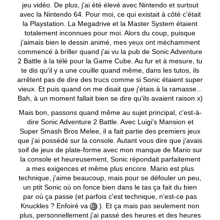
jeu vidéo. De plus, j'ai été élevé avec Nintendo et surtout
avec la Nintendo 64. Pour moi, ce qui existait à côté c'était
la Playstation. La Megadrive et la Master System étaient
totalement inconnues pour moi. Alors du coup, puisque
j'aimais bien le dessin animé, mes yeux ont méchamment
commencé à briller quand j'ai vu la pub de Sonic Adventure
2 Battle à la télé pour la Game Cube. Au fur et à mesure, tu
te dis qu'il y a une couille quand même, dans les tutos, ils
arrêtent pas de dire des trucs comme si Sonic étaient super
vieux. Et puis quand on me disait que j'étais à la ramasse...
Bah, à un moment fallait bien se dire qu'ils avaient raison x)
Mais bon, passons quand même au sujet principal, c'est-à-
dire Sonic Adventure 2 Battle. Avec Luigi's Mansion et
Super Smash Bros Melee, il a fait partie des premiers jeux
que j'ai possédé sur la console. Autant vous dire que j'avais
soif de jeux de plate-forme avec mon manque de Mario sur
la console et heureusement, Sonic répondait parfaitement
a mes exigences et même plus encore. Mario est plus
technique, j'aime beaucoup, mais pour se défouler un peu,
un ptit Sonic où on fonce bien dans le tas ça fait du bien
par où ça passe (et parfois c'est technique, n'est-ce pas
Knuckles ? Enfoiré va
). Et ça mais pas seulement non
plus, personnellement j'ai passé des heures et des heures