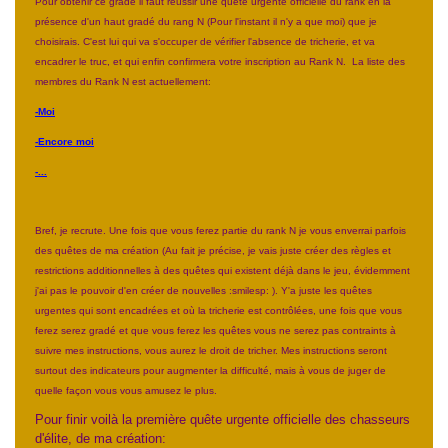
Pour obtenir ce grade il faut réussir une quête urgente officielle du rank en la
présence d'un haut gradé du rang N (Pour l'instant il n'y a que moi) que je
choisirais. C'est lui qui va s'occuper de vérifier l'absence de tricherie, et va
encadrer le truc, et qui enfin confirmera votre inscription au Rank N. La liste des
membres du Rank N est actuellement:
-Moi
-Encore moi
-...
Bref, je recrute. Une fois que vous ferez partie du rank N je vous enverrai parfois
des quêtes de ma création (Au fait je précise, je vais juste créer des règles et
restrictions additionnelles à des quêtes qui existent déjà dans le jeu, évidemment
j'ai pas le pouvoir d'en créer de nouvelles :smilesp: ). Y'a juste les quêtes
urgentes qui sont encadrées et où la tricherie est contrôlées, une fois que vous
ferez serez gradé et que vous ferez les quêtes vous ne serez pas contraints à
suivre mes instructions, vous aurez le droit de tricher. Mes instructions seront
surtout des indicateurs pour augmenter la difficulté, mais à vous de juger de
quelle façon vous vous amusez le plus.
Pour finir voilà la première quête urgente officielle des chasseurs
d'élite, de ma création: