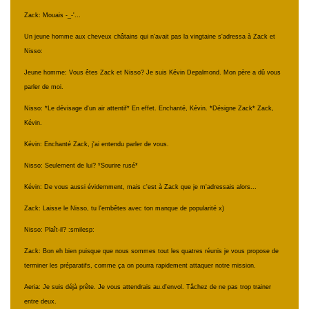
Zack: Mouais -_-'...
Un jeune homme aux cheveux châtains qui n'avait pas la vingtaine s'adressa à Zack et
Nisso:
Jeune homme: Vous êtes Zack et Nisso? Je suis Kévin Depalmond. Mon père a dû vous
parler de moi.
Nisso: *Le dévisage d'un air attentif* En effet. Enchanté, Kévin. *Désigne Zack* Zack,
Kévin.
Kévin: Enchanté Zack, j'ai entendu parler de vous.
Nisso: Seulement de lui? *Sourire rusé*
Kévin: De vous aussi évidemment, mais c'est à Zack que je m'adressais alors...
Zack: Laisse le Nisso, tu l'embêtes avec ton manque de popularité x)
Nisso: Plaît-il? :smilesp:
Zack: Bon eh bien puisque que nous sommes tout les quatres réunis je vous propose de
terminer les préparatifs, comme ça on pourra rapidement attaquer notre mission.
Aeria: Je suis déjà prête. Je vous attendrais au.d'envol. Tâchez de ne pas trop trainer
entre deux.