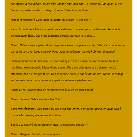
par rapport à moi même, brune nan, rousse nan, bon bah...
») bleus («
Bah quoi? C'est
fantasy monster hunter :smilesp:
») retint l'attention de Nisso.
Nisso: *chuchote à Zack sans la quitter du regard* C'est elle ?
Zack: *chuchote à Nisso, voyant que ce dernier fixe avec pas mal d'intérêt Aeria et le
connaissant* Euh.. Oui mais à propos d'Aeria faut que je te dise...
Nisso: *N'en a rien à péter et se dirige vers Aeria, se place à coté d'elle, s'accoude sur le
bar et lui lance un large sourire* Vous avez un prénom ma jolie? :D *ton dragueur*
Certains hommes du bar rient, Nisso croit que c'est à cause de son manque total de
manières. Aeria expédie Nisso d'une seule gifle sans crier gare et ce dernier ne s'y
attendant pas s'étale par terre. Tout le monde dans le bar éclate de rire. Nisso, le visage
en feu mais avec un large sourire gêné se redresse péniblement.
Aeria: Et ne t'avises pas de recommencer à jouer les jolis coeurs.
Nisso: Je vois. Sale caractère hein? x)
Sans rien répondre ( Soit parce qu'elle avait pas envie, soit parce qu'elle en avait rien à
foutre allez savoir) elle tourna les talons.
Zack: J'ai essayé de te prévenir mais tu n'écoutes jamais ^^'
Nisso: Draguer d'abord, discuter après. ;p