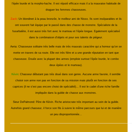
l'épée lourde et la morpho-hache. Il est réputé efficace mais il a la mauvaise habitude de
draguer les femmes chasseuses.
Zack
: Un blondinet à la peau bronzée, le meilleur ami de Nisso. Ils sont inséparables et ils
ont souvent fait équipe par le passé dans des chasse de monstre. Spécialiste de la
fusarbalète, il est aussi très fort avec le marteau et l'épée longue. Egalement spécialisé
dans la combinaison d'objets et pour ses talents de piégeur.
Aeria: Chasseuse solitaire très belle mais de très mauvais caractère qui a horreur qu'on se
mette en travers de sa route. Elle est très fière et a une grande réputation en tant que
chasseuse. Douée avec la plupart des armes (emploie surtout l'épée lourde, le combo
deux épées et le marteau).
Kévin
: Chasseur débutant pas très doué dans son genre. Aucune arme favorie, il semble
choisir son arme non pas en fonction de sa mission mais plutôt en fonction de ses
caprices (il ne s'est pas encore choisi de spécialité)... Il est le cadet d'une riche famille
impliquée dans la guilde de chasse aux monstres.
Sieur DePalmond: Père de Kévin. Riche aristocrate très important au sein de la guilde.
Autrefois grand chasseur, il force son fils à suivre le même parcours que lui et de manière
un peu disproportionnée...