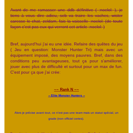
Avant de me ramasser une ddb définitive ( :noelol: ), je
tiens à vous dire adieu, seb va traire les vaches, wister
caresse le chat, zeldam, fais la vaisselle :noelol: (de toute
façon c'est pas eux qui verront cet article :noelol: )
Bref, aujourd'hui j'ai eu une idée. Refaire des quêtes du jeu
( Jeu en question: Monster Hunter Tri) mais avec un
équipement imposé, des moyens pauvres. Bref, dans des
conditions peu avantageuses, tout ça pour s'améliorer,
jouer avec plus de difficulté et surtout pour un max de fun.
C'est pour ça que j'ai crée:
~~ Rank N ~~
-- Elite Monster Hunters --
Alors je précise avant tout, ce n'est pas une team mais un statut spécial, un
grade (non officiel certes).