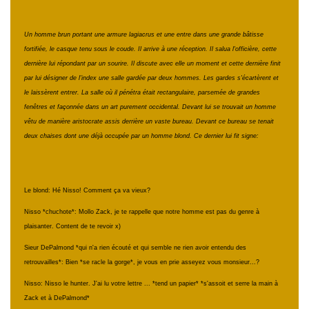
Un homme brun portant une armure lagiacrus et une entre dans une grande bâtisse
fortifiée, le casque tenu sous le coude. Il arrive à une réception. Il salua l'officière, cette
dernière lui répondant par un sourire. Il discute avec elle un moment et cette dernière finit
par lui désigner de l'index une salle gardée par deux hommes. Les gardes s'écartèrent et
le laissèrent entrer. La salle où il pénétra était rectangulaire, parsemée de grandes
fenêtres et façonnée dans un art purement occidental. Devant lui se trouvait un homme
vêtu de manière aristocrate assis derrière un vaste bureau. Devant ce bureau se tenait
deux chaises dont une déjà occupée par un homme blond. Ce dernier lui fit signe:
Le blond: Hé Nisso! Comment ça va vieux?
Nisso *chuchote*: Mollo Zack, je te rappelle que notre homme est pas du genre à
plaisanter. Content de te revoir x)
Sieur DePalmond *qui n'a rien écouté et qui semble ne rien avoir entendu des
retrouvailles*: Bien *se racle la gorge*, je vous en prie asseyez vous monsieur...?
Nisso: Nisso le hunter. J'ai lu votre lettre ... *tend un papier* *s'assoit et serre la main à
Zack et à DePalmond*