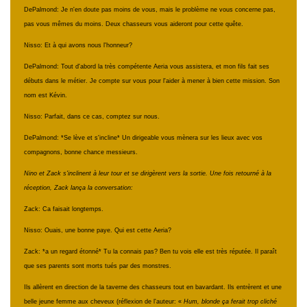
DePalmond: Je n'en doute pas moins de vous, mais le problème ne vous concerne pas,
pas vous mêmes du moins. Deux chasseurs vous aideront pour cette quête.
Nisso: Et à qui avons nous l'honneur?
DePalmond: Tout d'abord la très compétente Aeria vous assistera, et mon fils fait ses
débuts dans le métier. Je compte sur vous pour l'aider à mener à bien cette mission. Son
nom est Kévin.
Nisso: Parfait, dans ce cas, comptez sur nous.
DePalmond: *Se lève et s'incline* Un dirigeable vous mènera sur les lieux avec vos
compagnons, bonne chance messieurs.
Nino et Zack s'inclinent à leur tour et se dirigèrent vers la sortie. Une fois retourné à la
réception, Zack lança la conversation:
Zack: Ca faisait longtemps.
Nisso: Ouais, une bonne paye. Qui est cette Aeria?
Zack: *a un regard étonné* Tu la connais pas? Ben tu vois elle est très réputée. Il paraît
que ses parents sont morts tués par des monstres.
Ils allèrent en direction de la taverne des chasseurs tout en bavardant. Ils entrèrent et une
belle jeune femme aux cheveux (réflexion de l'auteur: «
Hum, blonde ça ferait trop cliché