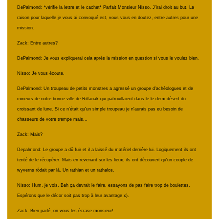
DePalmond: *vérifie la lettre et le cachet* Parfait Monsieur Nisso. J'irai droit au but. La
raison pour laquelle je vous ai convoqué est, vous vous en doutez, entre autres pour une
mission.
Zack: Entre autres?
DePalmond: Je vous expliquerai cela après la mission en question si vous le voulez bien.
Nisso: Je vous écoute.
DePalmond: Un troupeau de petits monstres a agressé un groupe d'achéologues et de
mineurs de notre bonne ville de Riltanak qui patrouillaient dans le le demi-désert du
croissant de lune. Si ce n'était qu'un simple troupeau je n'aurais pas eu besoin de
chasseurs de votre trempe mais...
Zack: Mais?
Depalmond: Le groupe a dû fuir et il a laissé du matériel derrière lui. Logiquement ils ont
tenté de le récupérer. Mais en revenant sur les lieux, ils ont découvert qu'un couple de
wyverns rôdait par là. Un rathian et un rathalos.
Nisso: Hum, je vois. Bah ça devrait le faire, essayons de pas faire trop de boulettes.
Espérons que le décor soit pas trop à leur avantage x).
Zack: Bien parlé, on vous les écrase monsieur!