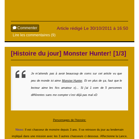
Commenter
Article rédigé Le 30/10/2011 à 16:50
Lire les commentaires (9)
[Histoire du jour] Monster Hunter! [1/3]
Je m'attends pas à avoir beaucoup de coms sur cet article vu que
peu de monde ici aime
Monster Hunter
. Et en plus de ça, faut que le
lecteur aime les fics amateur x)... Si j'ai 1 com de 5 personnes
différentes sans me compter c'est déjà pas mal xD
Personnages de l'histoire:
Nisso
: Il est chasseur de monstre depuis 3 ans. Il se retrouve du jour au lendemain
impliqué dans une mission avec les 3 autres chasseurs ci dessous. Affectionne la Lance,