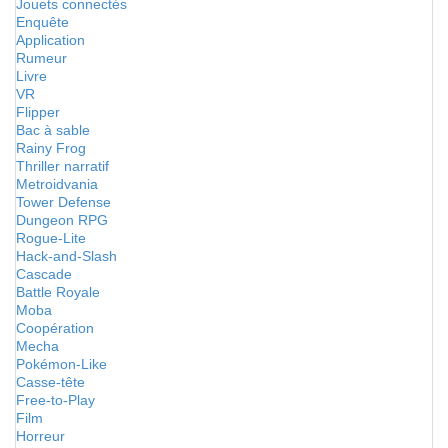
Jouets connectés
Enquête
Application
Rumeur
Livre
VR
Flipper
Bac à sable
Rainy Frog
Thriller narratif
Metroidvania
Tower Defense
Dungeon RPG
Rogue-Lite
Hack-and-Slash
Cascade
Battle Royale
Moba
Coopération
Mecha
Pokémon-Like
Casse-tête
Free-to-Play
Film
Horreur