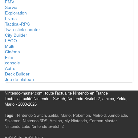
FMV
Survie
Exploration
Livres
Tactical-RPG
Twin-stick shooter
City Builder
LEGO
Multi
Cinéma
Film
console
Autre
Deck Builder
Jeu de plateau
Nintendo-master.com, toute l'actualité Nintendo en France
Toute l'actualité Nintendo : Switch, Nintendo Switch 2, amiibo, Zelda,
Mario - 2003-2026
Tags :
Nintendo Switch
,
Zelda
,
Mario
,
Pokémon
,
Metroid
,
Xenoblade
,
Splatoon
,
Nintendo 3DS
,
Amiibo
,
My Nintendo
,
Cartoon Master
,
Nintendo Labo
Nintendo Switch 2
RSS Actu
,
RSS Tests