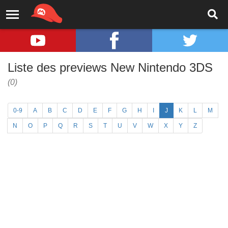
Liste des previews New Nintendo 3DS
(0)
0-9
A
B
C
D
E
F
G
H
I
J
K
L
M
N
O
P
Q
R
S
T
U
V
W
X
Y
Z