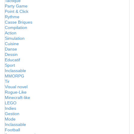
Tactique
Party Game
Point & Click
Rythme
Casse Briques
Compilation
Action
Simulation
Cuisine
Danse
Dessin
Educatif
Sport
Inclassable
MMORPG
Tir
Visual novel
Rogue-Like
Minecraft-like
LEGO
Indies
Gestion
Mode
Inclassable
Football