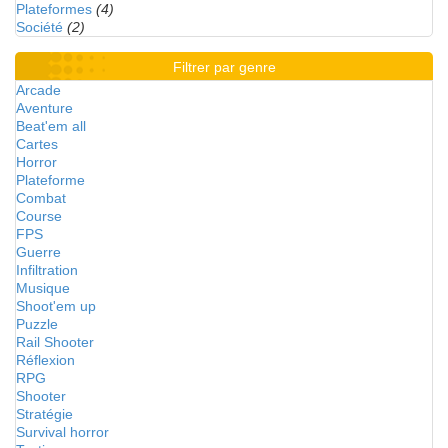
Plateformes
(4)
Société
(2)
Filtrer par genre
Arcade
Aventure
Beat'em all
Cartes
Horror
Plateforme
Combat
Course
FPS
Guerre
Infiltration
Musique
Shoot'em up
Puzzle
Rail Shooter
Réflexion
RPG
Shooter
Stratégie
Survival horror