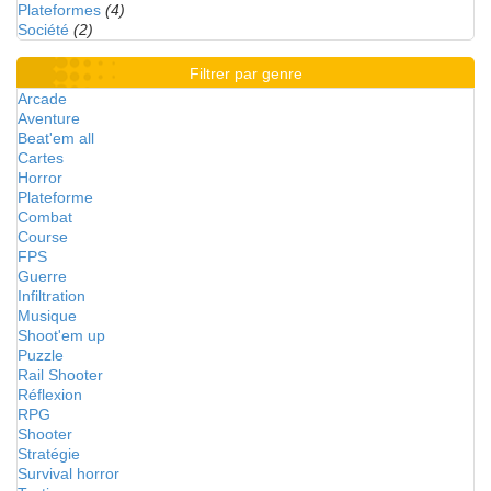
Plateformes
(4)
Société
(2)
Filtrer par genre
Arcade
Aventure
Beat'em all
Cartes
Horror
Plateforme
Combat
Course
FPS
Guerre
Infiltration
Musique
Shoot'em up
Puzzle
Rail Shooter
Réflexion
RPG
Shooter
Stratégie
Survival horror