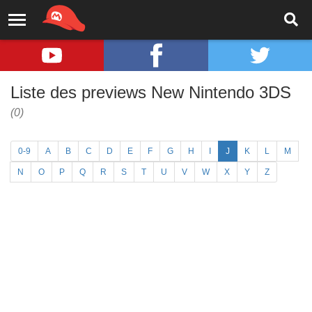
Liste des previews New Nintendo 3DS
(0)
0-9
A
B
C
D
E
F
G
H
I
J
K
L
M
N
O
P
Q
R
S
T
U
V
W
X
Y
Z