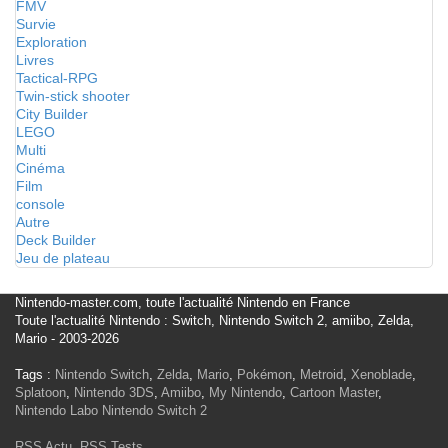
FMV
Survie
Exploration
Livres
Tactical-RPG
Twin-stick shooter
City Builder
LEGO
Multi
Cinéma
Film
console
Autre
Deck Builder
Jeu de plateau
Nintendo-master.com, toute l'actualité Nintendo en France
Toute l'actualité Nintendo : Switch, Nintendo Switch 2, amiibo, Zelda,
Mario - 2003-2026
Tags :
Nintendo Switch
,
Zelda
,
Mario
,
Pokémon
,
Metroid
,
Xenoblade
,
Splatoon
,
Nintendo 3DS
,
Amiibo
,
My Nintendo
,
Cartoon Master
,
Nintendo Labo
Nintendo Switch 2
RSS Actu
,
RSS Tests