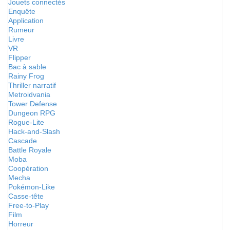
Jouets connectés
Enquête
Application
Rumeur
Livre
VR
Flipper
Bac à sable
Rainy Frog
Thriller narratif
Metroidvania
Tower Defense
Dungeon RPG
Rogue-Lite
Hack-and-Slash
Cascade
Battle Royale
Moba
Coopération
Mecha
Pokémon-Like
Casse-tête
Free-to-Play
Film
Horreur