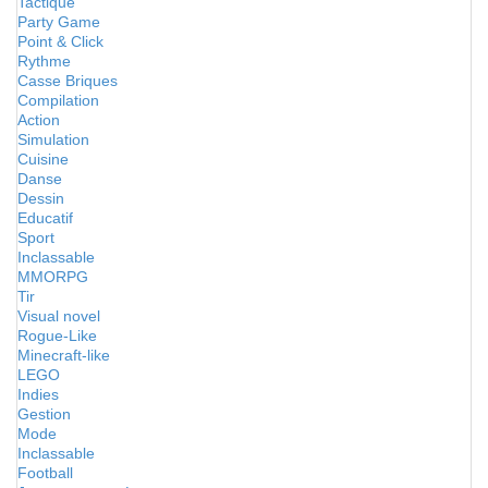
Tactique
Party Game
Point & Click
Rythme
Casse Briques
Compilation
Action
Simulation
Cuisine
Danse
Dessin
Educatif
Sport
Inclassable
MMORPG
Tir
Visual novel
Rogue-Like
Minecraft-like
LEGO
Indies
Gestion
Mode
Inclassable
Football