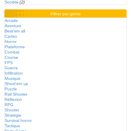
Société
(2)
Filtrer par genre
Arcade
Aventure
Beat'em all
Cartes
Horror
Plateforme
Combat
Course
FPS
Guerre
Infiltration
Musique
Shoot'em up
Puzzle
Rail Shooter
Réflexion
RPG
Shooter
Stratégie
Survival horror
Tactique