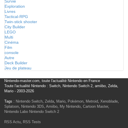
Survie
Exploration
Livres
Tactical-RPG
Twin-stick shooter
City Builder
LEGO
Multi
Cinéma
Film
console
Autre
Deck Builder
Jeu de plateau
Nintendo-master.com, toute l'actualité Nintendo en France
Toute l'actualité Nintendo : Switch, Nintendo Switch 2, amiibo, Zelda,
Mario - 2003-2026
Tags :
Nintendo Switch
,
Zelda
,
Mario
,
Pokémon
,
Metroid
,
Xenoblade
,
Splatoon
,
Nintendo 3DS
,
Amiibo
,
My Nintendo
,
Cartoon Master
,
Nintendo Labo
Nintendo Switch 2
RSS Actu
,
RSS Tests