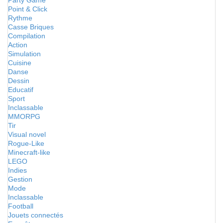
Party Game
Point & Click
Rythme
Casse Briques
Compilation
Action
Simulation
Cuisine
Danse
Dessin
Educatif
Sport
Inclassable
MMORPG
Tir
Visual novel
Rogue-Like
Minecraft-like
LEGO
Indies
Gestion
Mode
Inclassable
Football
Jouets connectés