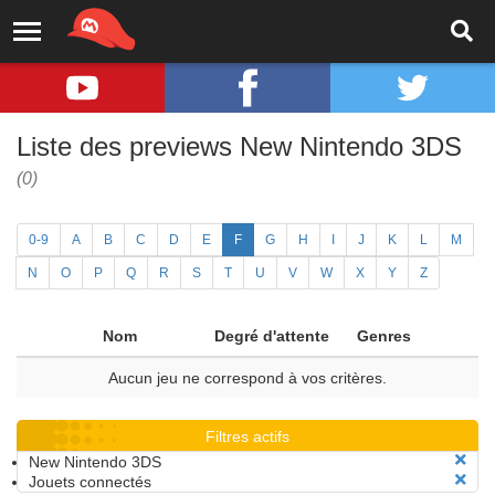
Liste des previews New Nintendo 3DS
(0)
0-9
A
B
C
D
E
F
G
H
I
J
K
L
M
N
O
P
Q
R
S
T
U
V
W
X
Y
Z
Nom
Degré d'attente
Genres
Aucun jeu ne correspond à vos critères.
Filtres actifs
New Nintendo 3DS
Jouets connectés