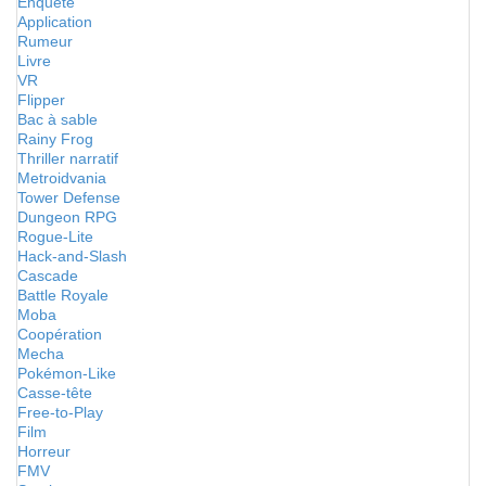
Enquête
Application
Rumeur
Livre
VR
Flipper
Bac à sable
Rainy Frog
Thriller narratif
Metroidvania
Tower Defense
Dungeon RPG
Rogue-Lite
Hack-and-Slash
Cascade
Battle Royale
Moba
Coopération
Mecha
Pokémon-Like
Casse-tête
Free-to-Play
Film
Horreur
FMV