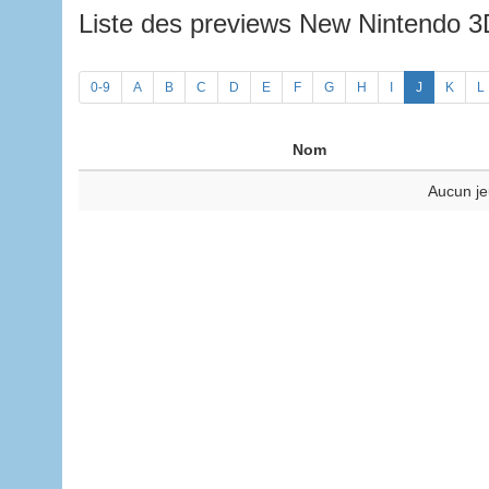
Liste des previews New Nintendo 
0-9
A
B
C
D
E
F
G
H
I
J
K
L
Nom
Aucun je