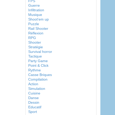
FPS
Guerre
Infiltration
Musique
Shoot'em up
Puzzle
Rail Shooter
Réflexion
RPG
Shooter
Stratégie
Survival horror
Tactique
Party Game
Point & Click
Rythme
Casse Briques
Compilation
Action
Simulation
Cuisine
Danse
Dessin
Educatif
Sport