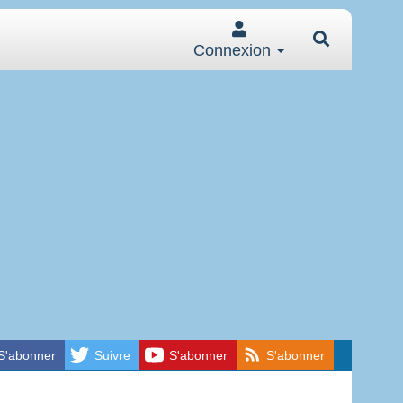
Connexion
S'abonner
Suivre
S'abonner
S'abonner