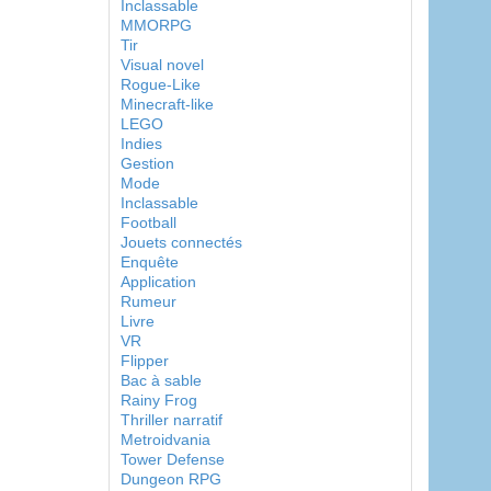
Inclassable
MMORPG
Tir
Visual novel
Rogue-Like
Minecraft-like
LEGO
Indies
Gestion
Mode
Inclassable
Football
Jouets connectés
Enquête
Application
Rumeur
Livre
VR
Flipper
Bac à sable
Rainy Frog
Thriller narratif
Metroidvania
Tower Defense
Dungeon RPG