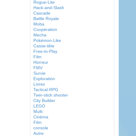
Rogue-Lite
Hack-and-Slash
Cascade
Battle Royale
Moba
Coopération
Mecha
Pokémon-Like
Casse-tête
Free-to-Play
Film
Horreur
FMV
Survie
Exploration
Livres
Tactical-RPG
Twin-stick shooter
City Builder
LEGO
Multi
Cinéma
Film
console
Autre