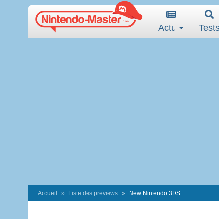
Actu
Test
Accueil
Liste des previews
New Nintendo 3DS