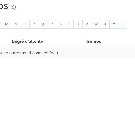
3DS
(0)
M
N
O
P
Q
R
S
T
U
V
W
X
Y
Z
Degré d'attente
Genres
u ne correspond à vos critères.