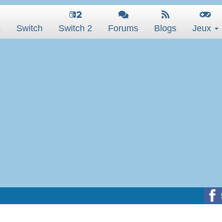
s
Switch
Switch 2
Forums
Blogs
Jeux