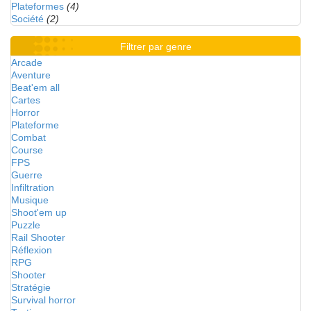
Plateformes
(4)
Société
(2)
Filtrer par genre
Arcade
Aventure
Beat'em all
Cartes
Horror
Plateforme
Combat
Course
FPS
Guerre
Infiltration
Musique
Shoot'em up
Puzzle
Rail Shooter
Réflexion
RPG
Shooter
Stratégie
Survival horror