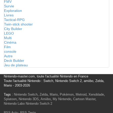
FMV
Survie
Exploration
Livres
Tactical-RPG
Twin-stick shooter
City Builder
LEGO
Multi
Cinéma
Film
console
Autre
Deck Builder
Jeu de plateau
Nintendo-master.com, toute l'actualité Nintendo en France
Toute l'actualité Nintendo : Switch, Nintendo Switch 2, amiibo, Zelda,
Mario - 2003-2026
Tags :
Nintendo Switch
,
Zelda
,
Mario
,
Pokémon
,
Metroid
,
Xenoblade
,
Splatoon
,
Nintendo 3DS
,
Amiibo
,
My Nintendo
,
Cartoon Master
,
Nintendo Labo
Nintendo Switch 2
RSS Actu
,
RSS Tests