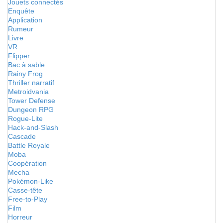
Jouets connectés
Enquête
Application
Rumeur
Livre
VR
Flipper
Bac à sable
Rainy Frog
Thriller narratif
Metroidvania
Tower Defense
Dungeon RPG
Rogue-Lite
Hack-and-Slash
Cascade
Battle Royale
Moba
Coopération
Mecha
Pokémon-Like
Casse-tête
Free-to-Play
Film
Horreur