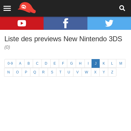
Liste des previews New Nintendo 3DS
(0)
0-9
A
B
C
D
E
F
G
H
I
J
K
L
M
N
O
P
Q
R
S
T
U
V
W
X
Y
Z