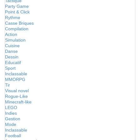
Tactique
Party Game
Point & Click
Rythme
Casse Briques
Compilation
Action
Simulation
Cuisine
Danse
Dessin
Educatif
Sport
Inclassable
MMORPG
Tir
Visual novel
Rogue-Like
Minecraft-like
LEGO
Indies
Gestion
Mode
Inclassable
Football