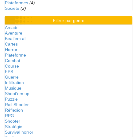
Plateformes
(4)
Société
(2)
Filtrer par genre
Arcade
Aventure
Beat'em all
Cartes
Horror
Plateforme
Combat
Course
FPS
Guerre
Infiltration
Musique
Shoot'em up
Puzzle
Rail Shooter
Réflexion
RPG
Shooter
Stratégie
Survival horror