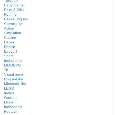
Tactique
Party Game
Point & Click
Rythme
Casse Briques
Compilation
Action
Simulation
Cuisine
Danse
Dessin
Educatif
Sport
Inclassable
MMORPG
Tir
Visual novel
Rogue-Like
Minecraft-like
LEGO
Indies
Gestion
Mode
Inclassable
Football