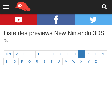
Liste des previews New Nintendo 3DS
(0)
0-9
A
B
C
D
E
F
G
H
I
J
K
L
M
N
O
P
Q
R
S
T
U
V
W
X
Y
Z