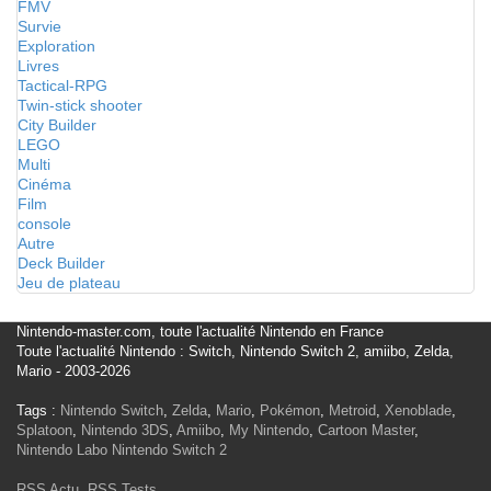
FMV
Survie
Exploration
Livres
Tactical-RPG
Twin-stick shooter
City Builder
LEGO
Multi
Cinéma
Film
console
Autre
Deck Builder
Jeu de plateau
Nintendo-master.com, toute l'actualité Nintendo en France
Toute l'actualité Nintendo : Switch, Nintendo Switch 2, amiibo, Zelda,
Mario - 2003-2026
Tags :
Nintendo Switch
,
Zelda
,
Mario
,
Pokémon
,
Metroid
,
Xenoblade
,
Splatoon
,
Nintendo 3DS
,
Amiibo
,
My Nintendo
,
Cartoon Master
,
Nintendo Labo
Nintendo Switch 2
RSS Actu
,
RSS Tests