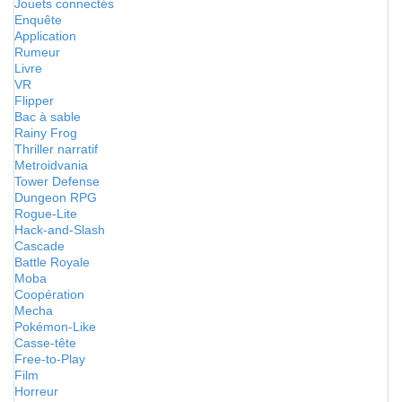
Jouets connectés
Enquête
Application
Rumeur
Livre
VR
Flipper
Bac à sable
Rainy Frog
Thriller narratif
Metroidvania
Tower Defense
Dungeon RPG
Rogue-Lite
Hack-and-Slash
Cascade
Battle Royale
Moba
Coopération
Mecha
Pokémon-Like
Casse-tête
Free-to-Play
Film
Horreur