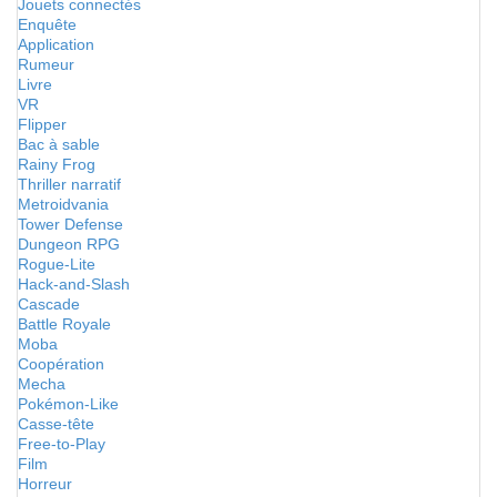
Jouets connectés
Enquête
Application
Rumeur
Livre
VR
Flipper
Bac à sable
Rainy Frog
Thriller narratif
Metroidvania
Tower Defense
Dungeon RPG
Rogue-Lite
Hack-and-Slash
Cascade
Battle Royale
Moba
Coopération
Mecha
Pokémon-Like
Casse-tête
Free-to-Play
Film
Horreur