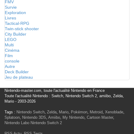
FMV
Survie
Exploration
Livres
Tactical-RPG
Twin-stick shooter
City Builder
LEGO
Multi
Cinéma
Film
console
Autre
Deck Builder
Jeu de plateau
Nintendo-master.com, toute l'actualité Nintendo en France
Toute l'actualité Nintendo : Switch, Nintendo Switch 2, amiibo, Zelda,
Mario - 2003-2026
Tags :
Nintendo Switch
,
Zelda
,
Mario
,
Pokémon
,
Metroid
,
Xenoblade
,
Splatoon
,
Nintendo 3DS
,
Amiibo
,
My Nintendo
,
Cartoon Master
,
Nintendo Labo
Nintendo Switch 2
RSS Actu
,
RSS Tests