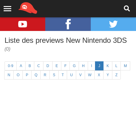
Liste des previews New Nintendo 3DS
(0)
0-9
A
B
C
D
E
F
G
H
I
J
K
L
M
N
O
P
Q
R
S
T
U
V
W
X
Y
Z