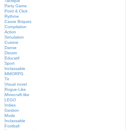
Tactique
Party Game
Point & Click
Rythme
Casse Briques
Compilation
Action
Simulation
Cuisine
Danse
Dessin
Educatif
Sport
Inclassable
MMORPG
Tir
Visual novel
Rogue-Like
Minecraft-like
LEGO
Indies
Gestion
Mode
Inclassable
Football