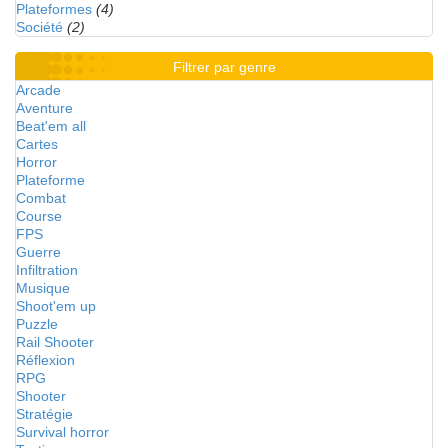
Plateformes
(4)
Société
(2)
Filtrer par genre
Arcade
Aventure
Beat'em all
Cartes
Horror
Plateforme
Combat
Course
FPS
Guerre
Infiltration
Musique
Shoot'em up
Puzzle
Rail Shooter
Réflexion
RPG
Shooter
Stratégie
Survival horror