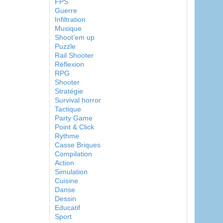
FPS
Guerre
Infiltration
Musique
Shoot'em up
Puzzle
Rail Shooter
Réflexion
RPG
Shooter
Stratégie
Survival horror
Tactique
Party Game
Point & Click
Rythme
Casse Briques
Compilation
Action
Simulation
Cuisine
Danse
Dessin
Educatif
Sport