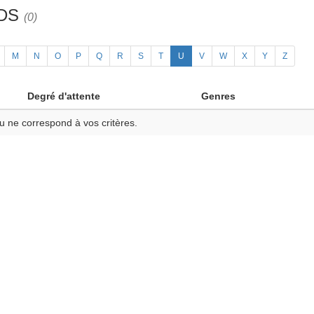
3DS
(0)
M
N
O
P
Q
R
S
T
U
V
W
X
Y
Z
Degré d'attente
Genres
u ne correspond à vos critères.