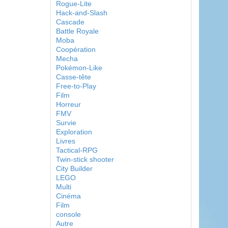
Rogue-Lite
Hack-and-Slash
Cascade
Battle Royale
Moba
Coopération
Mecha
Pokémon-Like
Casse-tête
Free-to-Play
Film
Horreur
FMV
Survie
Exploration
Livres
Tactical-RPG
Twin-stick shooter
City Builder
LEGO
Multi
Cinéma
Film
console
Autre