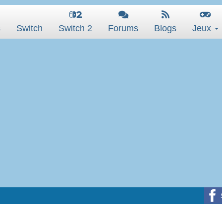
s
Switch
Switch 2
Forums
Blogs
Jeux