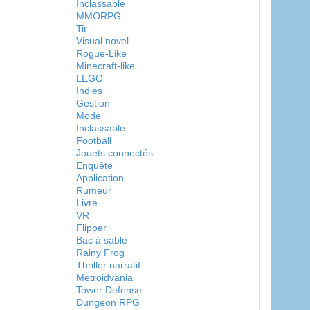
Inclassable
MMORPG
Tir
Visual novel
Rogue-Like
Minecraft-like
LEGO
Indies
Gestion
Mode
Inclassable
Football
Jouets connectés
Enquête
Application
Rumeur
Livre
VR
Flipper
Bac à sable
Rainy Frog
Thriller narratif
Metroidvania
Tower Defense
Dungeon RPG