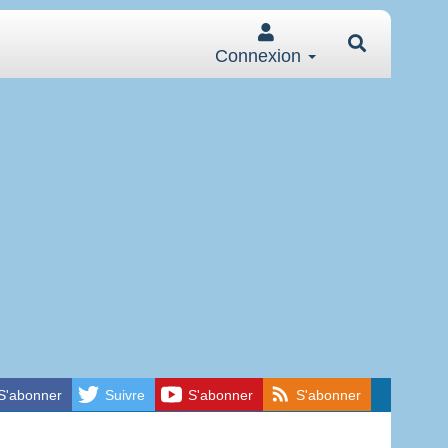
Connexion
S'abonner
Suivre
S'abonner
S'abonner