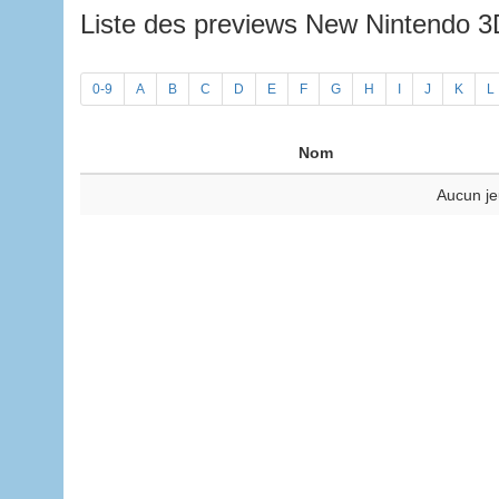
Liste des previews New Nintendo 
0-9
A
B
C
D
E
F
G
H
I
J
K
L
Nom
Aucun je