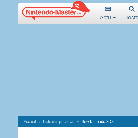
Actu
Test
Accueil
Liste des previews
New Nintendo 3DS